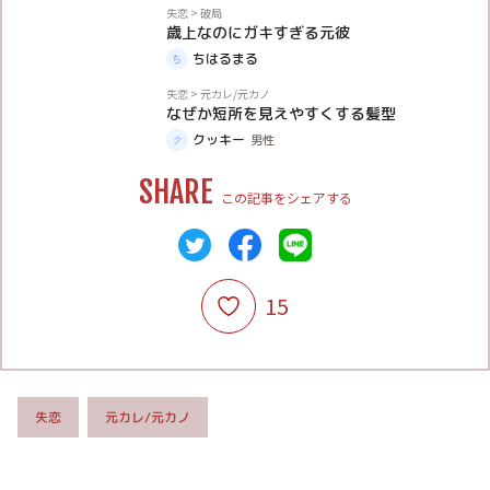
体験談
失恋
>
破局
歳上なのにガキすぎる元彼
ちはるまる
体験談
失恋
>
元カレ/元カノ
なぜか短所を見えやすくする髪型
クッキー
男性
SHARE
この記事をシェアする
15
元カレ/元カノ
失恋