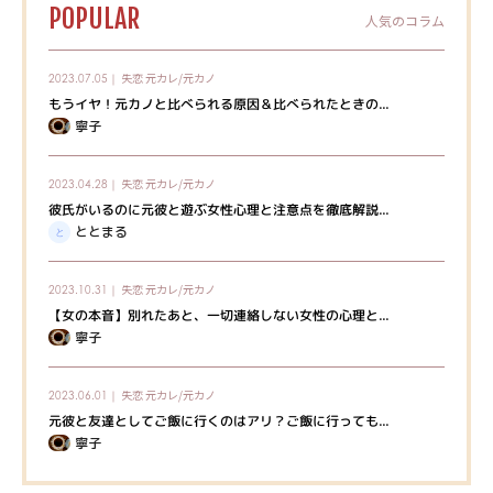
POPULAR
人気のコラム
失恋
元カレ/元カノ
2023.07.05｜
もうイヤ！元カノと比べられる原因＆比べられたときの...
寧子
失恋
元カレ/元カノ
2023.04.28｜
彼氏がいるのに元彼と遊ぶ女性心理と注意点を徹底解説...
ととまる
失恋
元カレ/元カノ
2023.10.31｜
【女の本音】別れたあと、一切連絡しない女性の心理と...
寧子
失恋
元カレ/元カノ
2023.06.01｜
元彼と友達としてご飯に行くのはアリ？ご飯に行っても...
寧子