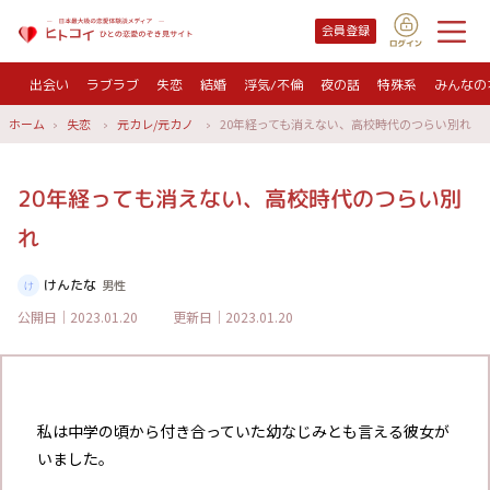
会員登録
出会い
ラブラブ
失恋
結婚
浮気/不倫
夜の話
特殊系
みんなの
ホーム
失恋
元カレ/元カノ
20年経っても消えない、高校時代のつらい別れ
20年経っても消えない、高校時代のつらい別
れ
けんたな
男性
公開日｜2023.01.20
更新日｜2023.01.20
私は中学の頃から付き合っていた幼なじみとも言える彼女が
いました。