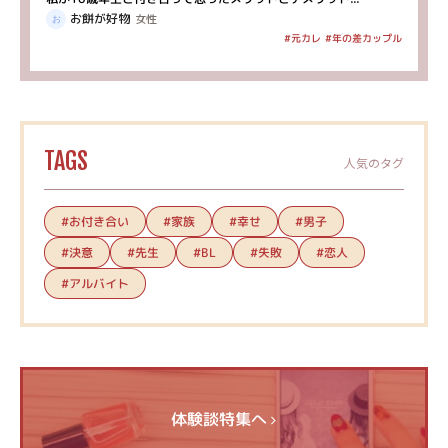
お餅が好物
女性
#年の差カップル
#元カレ
TAGS
人気のタグ
#お付き合い
#家族
#幸せ
#男子
#決意
#先生
#失敗
#恋人
#BL
#アルバイト
体験談特集へ