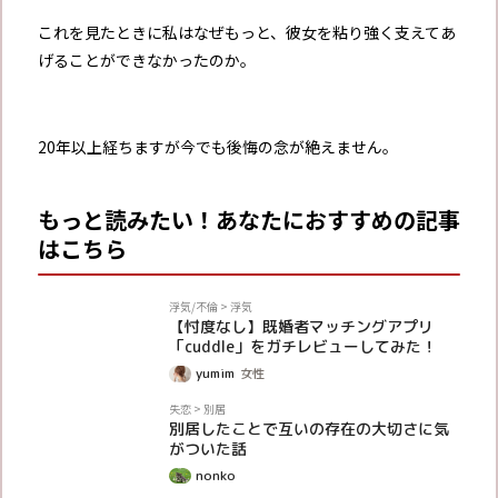
これを見たときに私はなぜもっと、彼女を粘り強く支えてあ
げることができなかったのか。
20年以上経ちますが今でも後悔の念が絶えません。
もっと読みたい！あなたにおすすめの記事
はこちら
PR
浮気/不倫
>
浮気
【忖度なし】既婚者マッチングアプリ
「cuddle」をガチレビューしてみた！
yumim
女性
体験談
失恋
>
別居
別居したことで互いの存在の大切さに気
がついた話
nonko