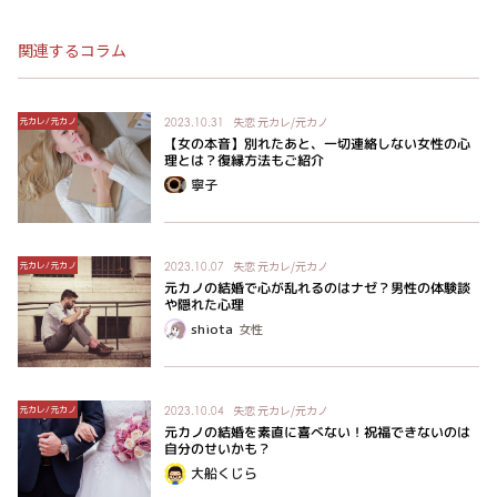
関連するコラム
失恋
元カレ/元カノ
元カレ/元カノ
2023.10.31
【女の本音】別れたあと、一切連絡しない女性の心
理とは？復縁方法もご紹介
寧子
失恋
元カレ/元カノ
元カレ/元カノ
2023.10.07
元カノの結婚で心が乱れるのはナゼ？男性の体験談
や隠れた心理
shiota
女性
失恋
元カレ/元カノ
元カレ/元カノ
2023.10.04
元カノの結婚を素直に喜べない！祝福できないのは
自分のせいかも？
大船くじら