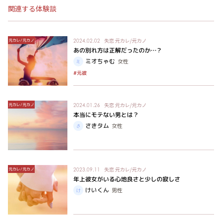
関連する体験談
失恋
元カレ/元カノ
元カレ/元カノ
2024.02.02
あの別れ方は正解だったのか…？
ミオちゃむ
女性
#元彼
失恋
元カレ/元カノ
元カレ/元カノ
2024.01.26
本当にモテない男とは？
さきタム
女性
失恋
元カレ/元カノ
元カレ/元カノ
2023.09.11
年上彼女がいる心地良さと少しの寂しさ
けいくん
男性