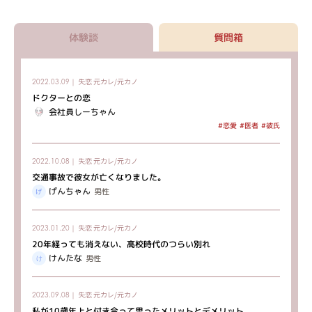
体験談
質問箱
失恋
元カレ/元カノ
2022.03.09｜
ドクターとの恋
会社員しーちゃん
#恋愛
#医者
#彼氏
失恋
元カレ/元カノ
2022.10.08｜
交通事故で彼女が亡くなりました。
げんちゃん
男性
失恋
元カレ/元カノ
2023.01.20｜
20年経っても消えない、高校時代のつらい別れ
けんたな
男性
失恋
元カレ/元カノ
2023.09.08｜
私が10歳年上と付き合って思ったメリットとデメリット...