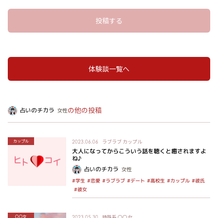
投稿する
体験談一覧へ
の他の投稿
占いのチカラ
女性
ラブラブ
カップル
カップル
2023.06.06
大人になってからこういう話を聴くと癒されますよ
ね♪
占いのチカラ
女性
#ラブラブ
#カップル
#デート
#高校生
#学生
#恋愛
#彼氏
#彼女
特殊系
〇〇女
〇〇女
2023.05.30