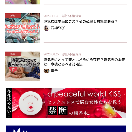
浮気/不倫
浮気
浮気
2023.11.30
浮気女は本当にクズ？その心理と対策はある？
石神りぴ
浮気/不倫
浮気
浮気
2023.08.27
浮気夫にとって妻とはどういう存在？浮気夫の本音
と、今後とるべき対処法
寧子