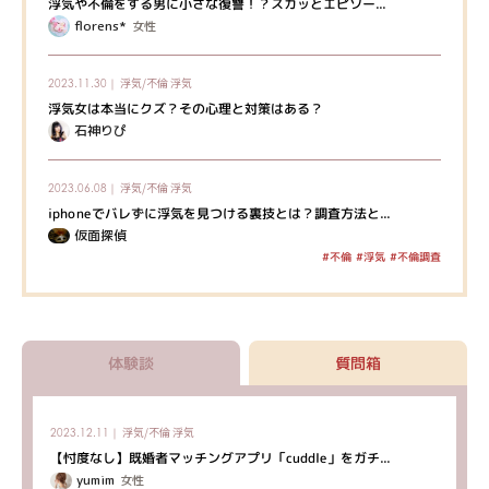
浮気や不倫をする男に小さな復讐！？スカッとエピソー...
florens*
女性
浮気/不倫
浮気
2023.11.30｜
浮気女は本当にクズ？その心理と対策はある？
石神りぴ
浮気/不倫
浮気
2023.06.08｜
iphoneでバレずに浮気を見つける裏技とは？調査方法と...
仮面探偵
#不倫調査
#不倫
#浮気
体験談
質問箱
浮気/不倫
浮気
2023.12.11｜
【忖度なし】既婚者マッチングアプリ「cuddle」をガチ...
yumim
女性