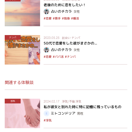
老後のために恋をしたい！
占いのチカラ
女性
#恋愛
#奥手
#独身
#婚活
出会い
ナンパ
ナンパ
2023.05.25
50代で恋愛をした彼がまさかの...
占いのチカラ
女性
#パパ活
#ナンパ
#恋愛
関連する体験談
浮気/不倫
浮気
浮気
2024.02.17
私が彼女と別れた時に特に記憶に残っているもの
ミトコンドリア
男性
#浮気