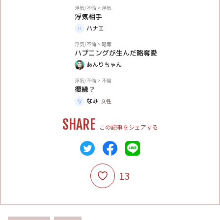
体験談
浮気/不倫
>
浮気
浮気相手
ハナエ
体験談
浮気/不倫
>
略奪
ハプニングが生んだ略奪愛
あんりちゃん
体験談
浮気/不倫
>
不倫
復縁？
なみ
女性
SHARE
この記事をシェアする
13