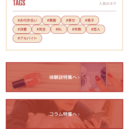
TAGS
人気のタグ
#お付き合い
#家族
#幸せ
#男子
#決意
#先生
#失敗
#恋人
#BL
#アルバイト
体験談特集へ
コラム特集へ