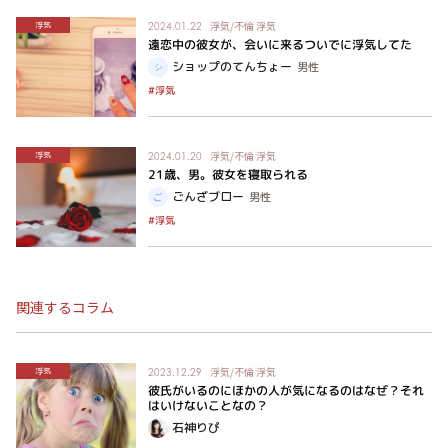
浮気/不倫
浮気
浮気
2024.01.22
遠恋中の彼女が、会いに来るついでに浮気してた
ショップのてんちょー
男性
#浮気
浮気/不倫
浮気
浮気
2024.01.20
21歳、男。彼女を寝取られる
ごんざブロー
男性
#浮気
関連するコラム
浮気/不倫
浮気
浮気
2023.12.29
彼氏がいるのにほかの人が気になるのはなぜ？それ
はいけないことなの？
石神りぴ