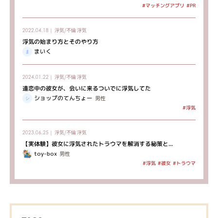
#マッチングアプリ
#PR
浮気/不倫
浮気
2022.04.18｜
浮気の始まり方とそのやり方
まいく
浮気/不倫
浮気
2024.01.22｜
遠恋中の彼女が、会いに来るついでに浮気してた
ショップのてんちょー
男性
#浮気
浮気/不倫
浮気
2023.06.25｜
【実体験】彼女に浮気されたトラウマを解消する秘策と...
toy-box
男性
#トラウマ
#浮気
#彼女