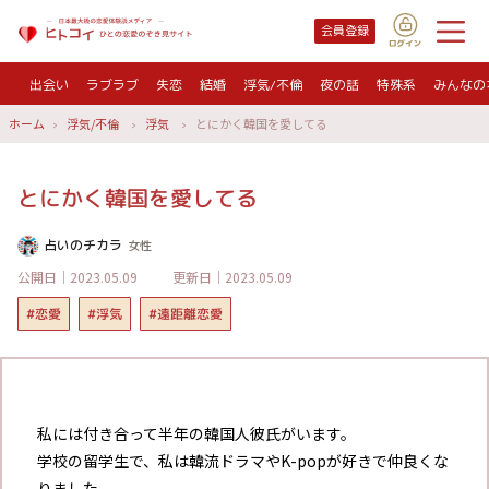
会員登録
出会い
ラブラブ
失恋
結婚
浮気/不倫
夜の話
特殊系
みんなの
ホーム
浮気/不倫
浮気
とにかく韓国を愛してる
とにかく韓国を愛してる
占いのチカラ
女性
公開日｜2023.05.09
更新日｜2023.05.09
#遠距離恋愛
#恋愛
#浮気
私には付き合って半年の韓国人彼氏がいます。
学校の留学生で、私は韓流ドラマやK-popが好きで仲良くな
りました。