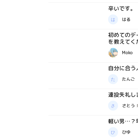
辛いです。
質問箱
はる
初めてのデ
を教えてく
質問箱
Moko
自分に合う
質問箱
たんご
連投失礼し
質問箱
さとう
軽い男…？
質問箱
ひゆ