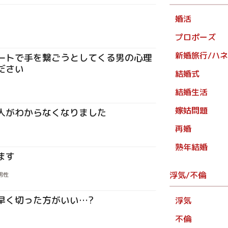
婚活
プロポーズ
新婚旅行/ハ
ートで手を繋ごうとしてくる男の心理
ださい
結婚式
結婚生活
嫁姑問題
人がわからなくなりました
再婚
熟年結婚
ます
浮気/不倫
男性
早く切った方がいい…?
浮気
不倫