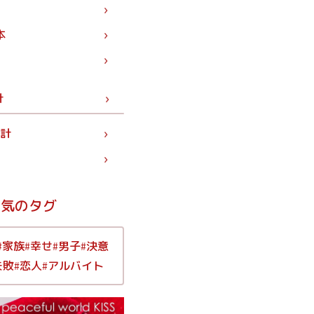
本
計
統計
人気のタグ
家族
幸せ
男子
決意
#
#
#
#
失敗
恋人
アルバイト
#
#