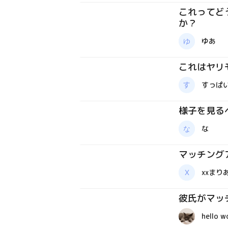
これってど
か？
質問箱
ゆあ
これはヤリ
質問箱
すっぱ
様子を見る
質問箱
な
マッチング
質問箱
xxまりあ
彼氏がマッ
質問箱
hello w