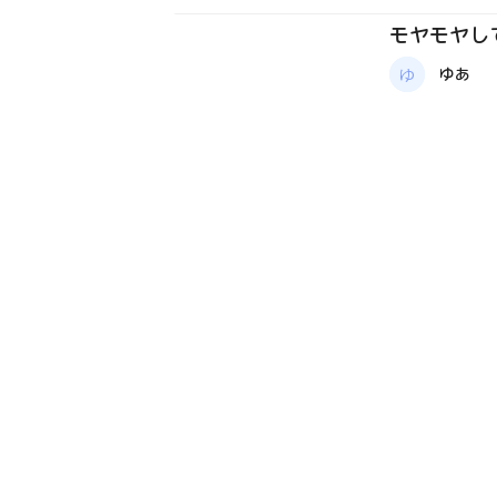
モヤモヤし
質問箱
ゆあ