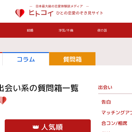
結婚
浮気/不倫
夜の話
コラム
質問箱
出会い系
の質問箱一覧
出会い
告白
マッチングア
合コン/相席
👑
人気順