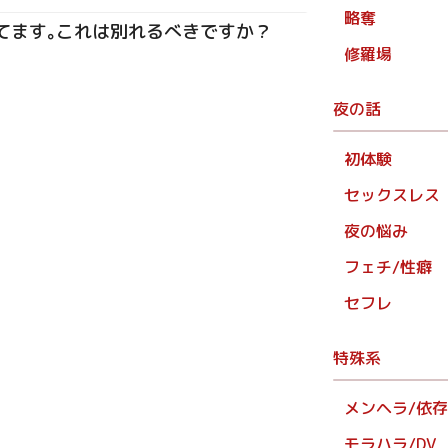
略奪
てます｡これは別れるべきですか？
修羅場
夜の話
初体験
セックスレス
夜の悩み
フェチ/性癖
セフレ
特殊系
メンヘラ/依
モラハラ/DV