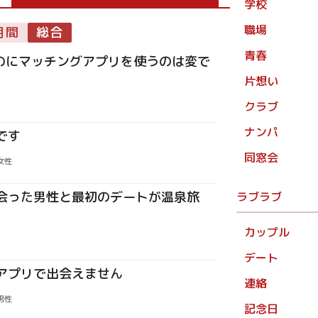
学校
職場
月間
総合
青春
のにマッチングアプリを使うのは変で
片想い
クラブ
ナンパ
です
同窓会
女性
会った男性と最初のデートが温泉旅
ラブラブ
カップル
デート
アプリで出会えません
連絡
男性
記念日