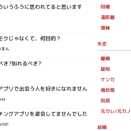
ういうふうに思われてると思います
同棲
遠距離
復縁
モクじゃなくて、何目的？
失恋
いまん
離婚
べき?別れるべき?
破局
ケンカ
アプリで出会う人を好きになれません
倦怠期
xx
別居
元カレ/元カノ
チングアプリを退会してませんでした
orld!
結婚