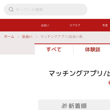
出会い
ラブラブ
失恋
ホーム
出会い
マッチングアプリ/出会い系
すべて
体験談
マッチングアプリ/
🎁
新着順