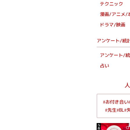
テクニック
漫画/アニメ/
ドラマ/映画
アンケート/統
アンケート/
占い
お付き合い
#
先生
BL
#
#
#