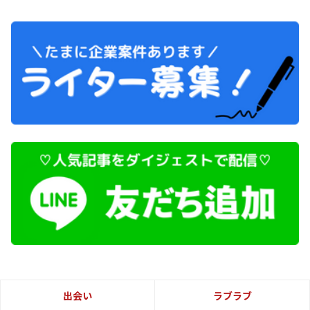
出会い
ラブラブ