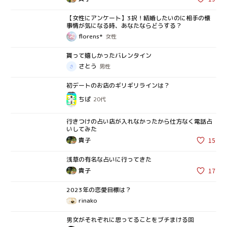
【女性にアンケート】3択！結婚したいのに相手の懐
質問箱
事情が気になる時、あなたならどうする？
florens*
女性
貰って嬉しかったバレンタイン
質問箱
さとう
男性
初デートのお店のギリギリラインは？
質問箱
ちぱ
20代
行きつけの占い店が入れなかったから仕方なく電話占
体験談
いしてみた
貴子
15
浅草の有名な占いに行ってきた
体験談
貴子
17
2023年の恋愛目標は？
質問箱
rinako
男女がそれぞれに思ってることをブチまける回
質問箱