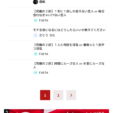
香純
【究極の２択】１年に１回しか会えない恋人 or 毎日
質問箱
会わなきゃいけない恋人
FUETA
モテる男になるにはどうしたらいいか教えてください
質問箱
さとう
男性
【究極の２択】１人と何回も浮気 or 複数人と１回ず
質問箱
つ浮気
FUETA
【究極の２択】時間にルーズな人 or お金にルーズな
質問箱
人
FUETA
1
2