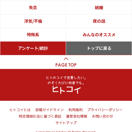
失恋
結婚
浮気/不倫
夜の話
特殊系
みんなのオススメ
アンケート/統計
トップに戻る
ヒトコイとは
投稿ガイドライン
利用規約
プライバシーポリシー
特定商取引法に基づく表記
運営会社情報
お問い合わせ
サイトマップ
Copyright (c) hitokoi All Rights Reserved.