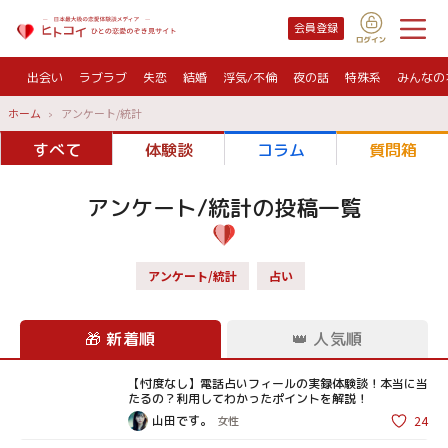
会員登録
出会い
ラブラブ
失恋
結婚
浮気/不倫
夜の話
特殊系
みんなの
ホーム
アンケート/統計
すべて
体験談
コラム
質問箱
アンケート/統計
の投稿一覧
アンケート/統計
占い
🎁
新着順
👑
人気順
【忖度なし】電話占いフィールの実録体験談！本当に当
体験談
たるの？利用してわかったポイントを解説！
山田です。
24
女性