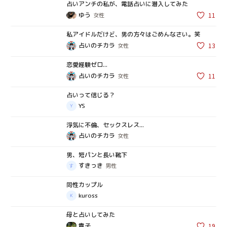
占いアンチの私が、電話占いに潜入してみた
体験談
ゆう
11
女性
私アイドルだけど、男の方々はごめんなさい。笑
体験談
占いのチカラ
13
女性
恋愛経験ゼロ...
体験談
占いのチカラ
11
女性
占いって信じる？
質問箱
YS
浮気に不倫、セックスレス...
質問箱
占いのチカラ
女性
男、短パンと長い靴下
質問箱
すきっき
男性
同性カップル
質問箱
kuross
母と占いしてみた
体験談
貴子
19