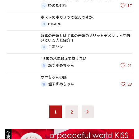
ゆのたむ🐹
17
ホストの本カノってなんですか。
質問箱
HIKARU
超年の差婚とは？年の差婚のメリットデメリットや向
コラム
いている人も紹介！
コミヤン
15歳の私に教えてあげたい
体験談
塩すずめちゃん
21
サヤちゃんの話
体験談
塩すずめちゃん
23
1
2