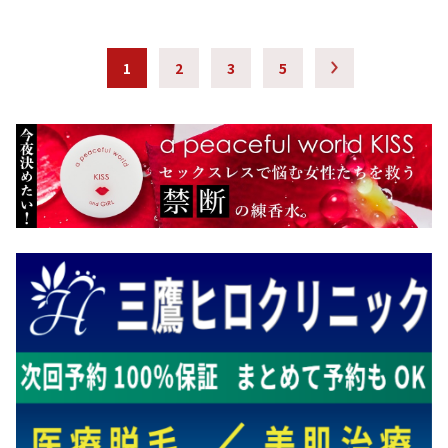
1
2
3
5