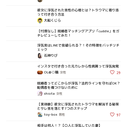
彼女に浮気された男性の心理とは？トラウマに寄り添
コラム
って付き合う方法
大船くじら
【忖度なし】既婚者マッチングアプリ「cuddle」をガ
PR
チレビューしてみた！
浮気男はLINEで見破られる？！その特徴をバッチリチ
コラム
ェック
石神りぴ
インスタで付き合った元カレから性病貰って浮気発覚
体験談
OL@🍞職
29
女性
既婚者ってどこからが浮気？法的ラインを守ればOK？
コラム
配偶者を傷つけないために
shiota
女性
【実体験】彼女に浮気されたトラウマを解消する秘策
体験談
とサレ男を落とす7つのステップ
toy-box
97
男性
相手は何人！？【〇人と浮気していた妻】
体験談