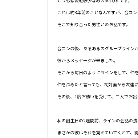
どうも恋愛経験少なめの30代OLです。
これは約3年前のことなんですが、合コン
そこで知り合った男性とのお話です。
合コンの後、あるあるのグループライン
彼からメッセージが来ました。
そこから毎日のようにラインをして、仲
仲を深めたと言っても、初対面から友達
その後、1度お誘いを受けて、二人でお出
私の誕生日の2週間前、ラインの会話の
まさかの彼はそれを覚えていてくれて、誕