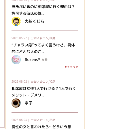
彼氏がいるのに相席屋に行く理由は？
許可する彼氏の気...
大船くじら
出会い
合コン/相席
2023.05.27｜
“チャラい男”ってよく言うけど、具体
的にどんな人のこ...
florens*
女性
#チャラ男
出会い
合コン/相席
2023.08.02｜
相席屋は女性1人で行ける？1人で行く
メリット・デメリ...
寧子
出会い
合コン/相席
2023.05.26｜
魔性の女と言われたら…どういう意