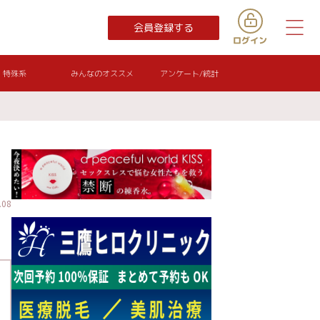
会員登録する
特殊系
みんなのオススメ
アンケート/統計
.08