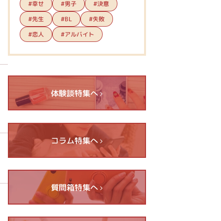
#幸せ
#男子
#決意
#先生
#失敗
#BL
#アルバイト
#恋人
体験談特集へ
コラム特集へ
質問箱特集へ