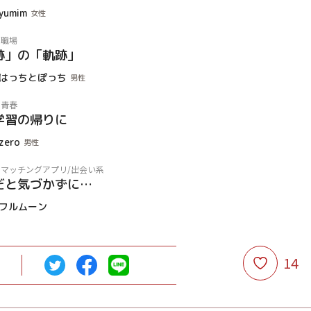
yumim
女性
職場
跡」の「軌跡」
はっちとぽっち
男性
青春
学習の帰りに
zero
男性
マッチングアプリ/出会い系
だと気づかずに…
フルムーン
14