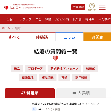
会員登録
出会い
ラブラブ
失恋
結婚
浮気/不倫
夜の話
特殊系
みんなの
ホーム
結婚
すべて
体験談
コラム
質問箱
結婚
の質問箱一覧
婚活
プロポーズ
新婚旅行/ハネムーン
結婚式
結婚生活
嫁姑問題
再婚
熟年結婚
🎁
新着順
👑
人気順
⚪︎歳までお互い独身だったら結婚しよう！について
質問箱
minji
20代
/
女性