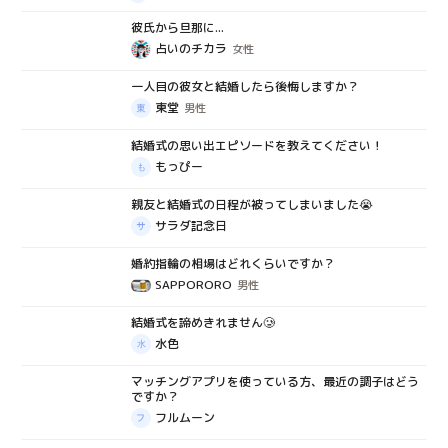
彼氏から旦那に...
質問箱
占いのチカラ
女性
一人目の彼女と結婚したら後悔しますか？
質問箱
東堂
男性
結婚式の思い出エピソードを教えてください！
質問箱
もっぴー
親友と結婚式の日程が被ってしまいました😭
質問箱
サラダ記念日
婚約指輪の相場はどれくらいですか？
質問箱
SAPPORORO
男性
結婚式を諦めきれません🥲
質問箱
水色
マッチングアプリを使っている方、最近の調子はどう
質問箱
ですか？
フルムーン