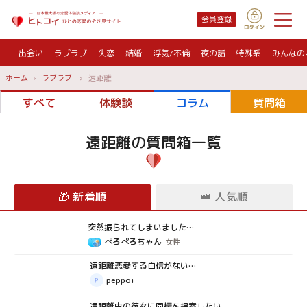
会員登録
出会い
ラブラブ
失恋
結婚
浮気/不倫
夜の話
特殊系
みんなの
ホーム
ラブラブ
遠距離
すべて
体験談
コラム
質問箱
遠距離
の質問箱一覧
🎁
新着順
👑
人気順
突然振られてしまいました…
質問箱
ぺろぺろちゃん
女性
遠距離恋愛する自信がない…
質問箱
peppoi
遠距離中の彼女に同棲を提案したい
質問箱