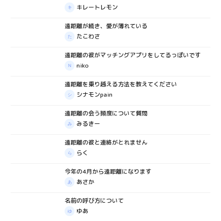
キレートレモン
遠距離が続き、愛が薄れている
質問箱
たこわさ
遠距離の彼がマッチングアプリをしてるっぽいです
質問箱
niko
遠距離を乗り越える方法を教えてください
質問箱
シナモンpain
遠距離の会う頻度について質問
質問箱
みるきー
遠距離の彼と連絡がとれません
質問箱
らく
今年の4月から遠距離になります
質問箱
あさか
名前の呼び方について
質問箱
ゆあ