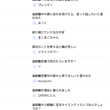
ブレンディ
遠距離中の彼に別れを告げたら、会って話したいと言
質問箱
われた
みっく
彼と続けていけるか不安
質問箱
まこまこちゃん
彼氏のことを考えると胸が苦しい
質問箱
ドライフラワー
遠距離恋愛で別れた人いますか？
質問箱
♡
遠距離恋愛中の彼から来てほしいと言われた
質問箱
mosquito
遠距離を理由に振られました
質問箱
ひののにとん
遠距離から結婚に至るタイミングっていつなんでしょ
質問箱
うか？