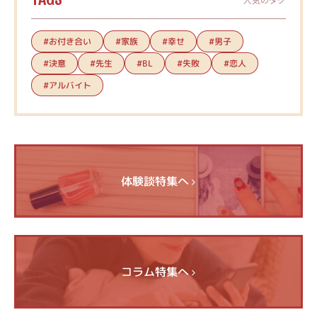
#お付き合い
#家族
#幸せ
#男子
#決意
#先生
#失敗
#恋人
#BL
#アルバイト
体験談特集へ
コラム特集へ