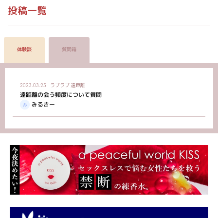
投稿一覧
体験談
質問箱
ラブラブ
遠距離
2023.03.25
遠距離の会う頻度について質問
みるきー