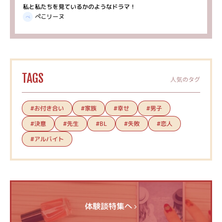
私と私たちを見ているかのようなドラマ！
ぺこリーヌ
TAGS
人気のタグ
#お付き合い
#家族
#幸せ
#男子
#決意
#先生
#失敗
#恋人
#BL
#アルバイト
体験談特集へ