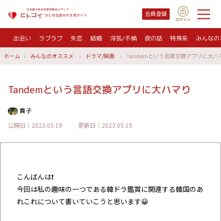
会員登録
出会い
ラブラブ
失恋
結婚
浮気/不倫
夜の話
特殊系
みんなの
ホーム
みんなのオススメ
ドラマ/映画
Tandemという言語交換アプリに大ハ
Tandemという言語交換アプリに大ハマり
貴子
公開日｜2023.05.19
更新日｜2023.05.19
こんばんは❗️
今回は私の趣味の一つである韓ドラ鑑賞に関連する韓国のあ
れこれについて書いていこうと思います😀