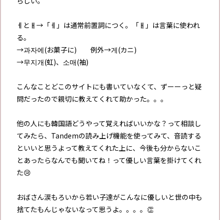
らしい。
ㅔとㅐ→「ㅔ」は通常前置詞につく。「ㅐ」は言葉に使われ
る。
→과자에(お菓子に) 例外→게(カニ)
→무지개(虹)、소매(袖)
こんなことどこのサイトにも書いていなくて、ずーーっと疑
問だったので親切に教えてくれて助かった。。。
他の人にも韓国語どうやって覚えればいいかな？って相談し
てみたら、Tandemの読み上げ機能を使ってみて、音読する
といいと思うよって教えてくれた上に、今後も分からないこ
とあったらなんでも聞いてね！って優しい言葉を掛けてくれ
た😢
おばさん涙もろいから若い子達がこんなに優しいと世の中も
捨てたもんじゃないなって思うよ。。。。👏