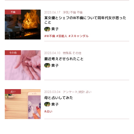
浮気/不倫
不倫
不倫
2023.06.17
某女優とシェフのW不倫について同年代女が思った
こと
貴子
#スキャンダル
#芸能人
#W不倫
特殊系
その他
その他
2023.04.10
最近考えさせられたこと
貴子
アンケート/統計
占い
占い
2023.03.04
母と占いしてみた
貴子
#占い