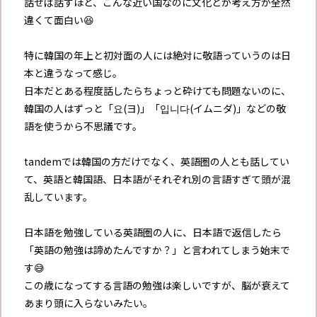
話せば話すほど、こんな近い国なのに文化とか考え方が全然
違くて面白い😆
特に韓国の年上と初対面の人には絶対に敬語っていうのは日
本と違うなって感じ。
日本だとある程度話したらちょっと砕けても問題ないのに、
韓国の人はずっと「요(ヨ)」「입니다(イムニダ)」などの敬
語を使うから不思議です。
tandemでは韓国の方だけでなく、英語圏の人とも話してい
て、英語と韓国語、日本語がそれぞれ別の言語すぎて頭が混
乱しています。
日本語を勉強している英語圏の人に、日本語で返信したら
「英語の勉強は諦めたんですか？」と言われてしまう始末で
す😅
この歳になってする言語の勉強は楽しいですが、脳が衰えて
あまり頭に入らないみたい。