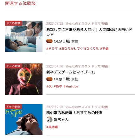
関連する体験談
みんなのオススメ
ドラマ/映画
ドラマ/映画
2023.06.28
あなしてに不満がある人向け｜人間関係が面白いド
ラマ
OL@🍞職
女性
#あなたがしてくれなくても
#ドラマ
#不倫
みんなのオススメ
ドラマ/映画
ドラマ/映画
2023.04.10
新卒デスゲームとマイブーム
OL@🍞職
女性
#Youtube
#新卒
#OL
みんなのオススメ
ドラマ/映画
ドラマ/映画
2022.12.28
風俗嬢の私厳選！おすすめの映画
嬢ちゃん
#風俗嬢