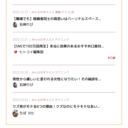
みんなのオススメ
漫画/アニメ/本
2022.12.27｜
【職場でも】既婚者同士の両思いはパーソナルスペース...
石神りぴ
みんなのオススメ
テクニック
2023.12.21｜
【SNSで700万回再生】本当に効果のあるおすすめ口臭対...
ヒトコイ編集部
#口臭
みんなのオススメ
テクニック
2023.05.28｜
男性から優しいと言われる女性になりたい！その秘訣を...
石神りぴ
みんなのオススメ
テクニック
2023.03.26｜
クズ男がモテる8つの理由！クズなのにモテモテなあい...
ちぱ
男性