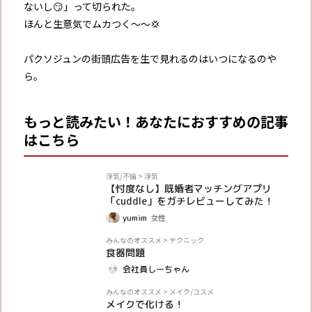
ないし😏」って切られた。
ほんと生意気でムカつく〜〜💢
パクソジュンの街頭広告を生で見れるのはいつになるのや
ら。
もっと読みたい！あなたにおすすめの記事
はこちら
PR
浮気/不倫
>
浮気
【忖度なし】既婚者マッチングアプリ
「cuddle」をガチレビューしてみた！
yumim
女性
体験談
みんなのオススメ
>
テクニック
食器問題
会社員しーちゃん
体験談
みんなのオススメ
>
メイク/コスメ
メイクで化ける！