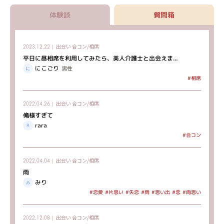
体験談
質問箱
出会い
合コン/相席
2023.12.22｜
平日に昼相席を利用してみたら、美人介護士と出会えま...
にこごり
男性
#相席
出会い
合コン/相席
2022.04.26｜
俺様すぎて
rara
#合コン
出会い
合コン/相席
2022.04.04｜
雨
みり
#片思い
#思い出
#両思い
#恋愛
#失恋
#雨
#恋
出会い
合コン/相席
2022.12.08｜