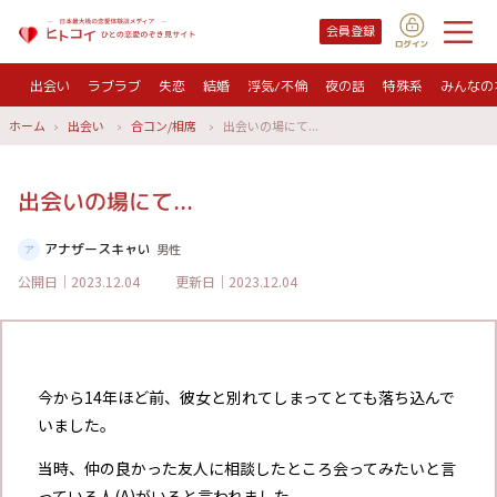
会員登録
出会い
ラブラブ
失恋
結婚
浮気/不倫
夜の話
特殊系
みんなの
ホーム
出会い
合コン/相席
出会いの場にて...
出会いの場にて...
アナザースキャい
男性
公開日｜2023.12.04
更新日｜2023.12.04
今から14年ほど前、彼女と別れてしまってとても落ち込んで
いました。
当時、仲の良かった友人に相談したところ会ってみたいと言
っている人(A)がいると言われました。