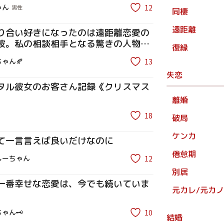
12
ゃん
男性
同棲
遠距離
り合い好きになったのは遠距離恋愛の
彼。私の相談相手となる驚きの人物と
復縁
13
ゃん🍂
失恋
タル彼女のお客さん記録《クリスマス
離婚
18
破局
ケンカ
て一言言えば良いだけなのに
倦怠期
12
しーちゃん
別居
一番幸せな恋愛は、今でも続いていま
元カレ/元カノ
10
ゃん🗝
結婚