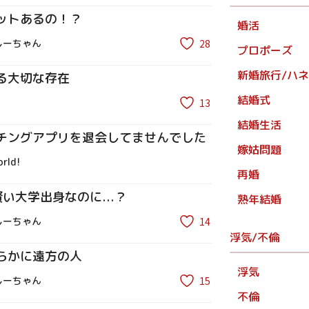
ットあるの！？
婚活
28
しーちゃん
プロポーズ
新婚旅行/ハ
る大切な存在
結婚式
13
結婚生活
チングアプリを退会してませんでした
嫁姑問題
orld!
再婚
い大学出身なのに...？
熟年結婚
14
しーちゃん
浮気/不倫
らかに遠方の人
浮気
15
しーちゃん
不倫