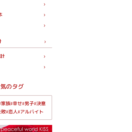
本
計
統計
人気のタグ
家族
幸せ
男子
決意
#
#
#
#
失敗
恋人
アルバイト
#
#