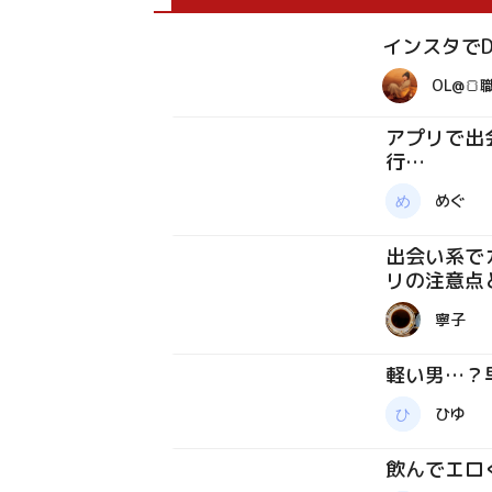
インスタで
体験談
OL@🍞
アプリで出
行…
質問箱
めぐ
出会い系で
リの注意点
コラム
寧子
軽い男…？
質問箱
ひゆ
飲んでエロ