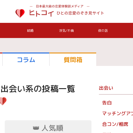
結婚
浮気/不倫
夜の話
コラム
質問箱
/出会い系
の投稿一覧
出会い
告白
マッチングア
合コン/相席
👑
人気順