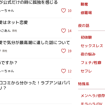
通知が公式だけの時に孤独を感じる
略奪
10
しーちゃん
修羅場
愛はネット恋愛
夜の話
14
みごあん
男性
初体験
愛で気分が最高潮に達した話について
セックスレス
19
け
男性
夜の悩み
riですか？
フェチ/性癖
セフレ
12
しーちゃん
口コミから分かった！ラブアンはパパ
特殊系
リ？
メンヘラ/依
モラハラ/DV