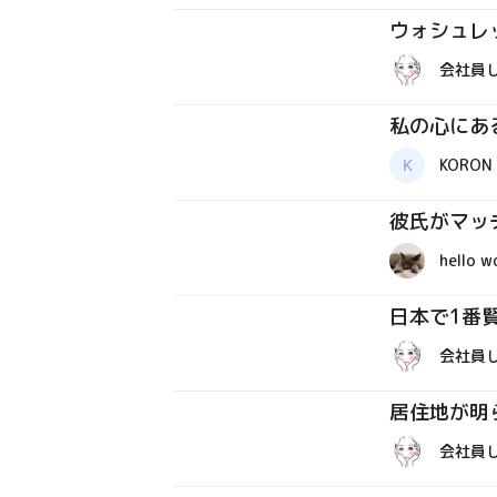
ウォシュレ
体験談
会社員
私の心にあ
体験談
KORON
彼氏がマッ
質問箱
hello w
日本で1番賢
体験談
会社員
居住地が明
体験談
会社員