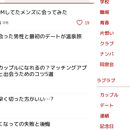
学校
DMしてたメンズに会ってみた
職場
青春
19
職
女性
片想い
会った男性と最初のデートが温泉旅
クラブ
ナンパ
同窓会
カップルになれるの？マッチングアプ
と出会うためのコツ5選
ラブラブ
カップル
早く切った方がいい…?
デート
連絡
くなっての失敗と後悔
記念日