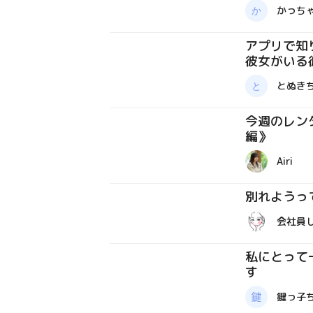
体験談
かっち
アプリで知
彼女がいる
体験談
は。
とぬきち
今週のレン
編》
体験談
Airi
別れようっ
体験談
会社員
私にとって
す
体験談
鍵っ子ち