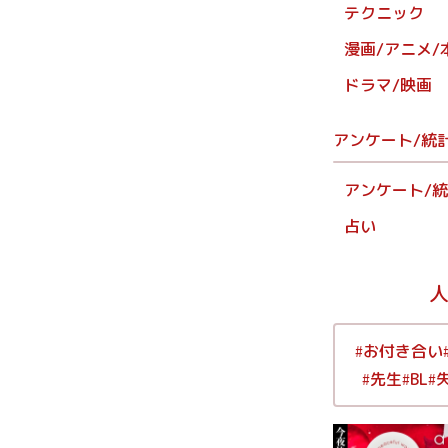
テクニック
漫画/アニメ/
ドラマ/映画
アンケート/統
アンケート/
占い
お付き合い
#
先生
BL
#
#
#