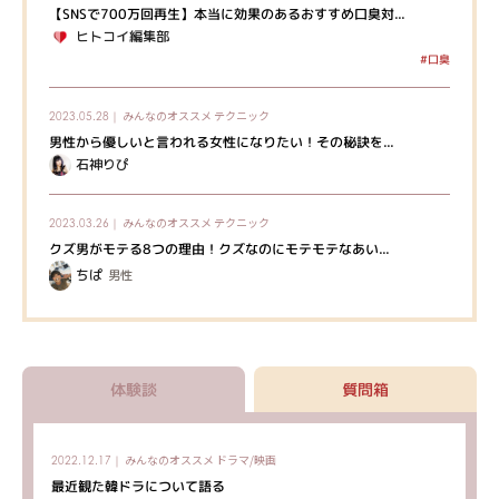
【SNSで700万回再生】本当に効果のあるおすすめ口臭対...
ヒトコイ編集部
#口臭
みんなのオススメ
テクニック
2023.05.28｜
男性から優しいと言われる女性になりたい！その秘訣を...
石神りぴ
みんなのオススメ
テクニック
2023.03.26｜
クズ男がモテる8つの理由！クズなのにモテモテなあい...
ちぱ
男性
体験談
質問箱
みんなのオススメ
ドラマ/映画
2022.12.17｜
最近観た韓ドラについて語る