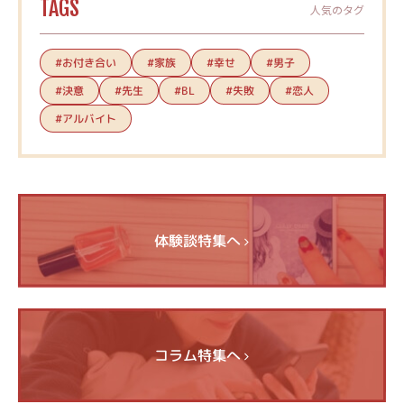
TAGS
人気のタグ
#お付き合い
#家族
#幸せ
#男子
#決意
#先生
#失敗
#恋人
#BL
#アルバイト
体験談特集へ
コラム特集へ