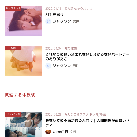
夜の話
セックスレス
セックスレス
2022.04.18
相手を思う
ジャクソン
男性
失恋
離婚
離婚
2022.04.04
それなりに追い込まれないと分からないパートナー
のありがたさ
ジャクソン
男性
関連する体験談
みんなのオススメ
ドラマ/映画
ドラマ/映画
2023.06.28
あなしてに不満がある人向け｜人間関係が面白いド
ラマ
OL@🍞職
女性