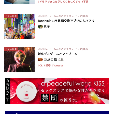
#あなたがしてくれなくても
#ドラマ
#不倫
みんなのオススメ
ドラマ/映画
ドラマ/映画
2023.05.19
Tandemという言語交換アプリに大ハマり
貴子
みんなのオススメ
ドラマ/映画
ドラマ/映画
2023.04.10
新卒デスゲームとマイブーム
OL@🍞職
女性
#Youtube
#新卒
#OL