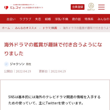
会員登録
出会い
ラブラブ
失恋
結婚
浮気/不倫
夜の話
特殊系
みんなの
ホーム
みんなのオススメ
ドラマ/映画
海外ドラマの鑑賞が趣味で付き合うよ
海外ドラマの鑑賞が趣味で付き合うようにな
りました
ジャクソン
男性
公開日｜2022.04.19
更新日｜2022.04.19
SNSは基本的には海外のテレビドラマ関連の情報を入手する
ための使っていて、主にTwitterを使っています。