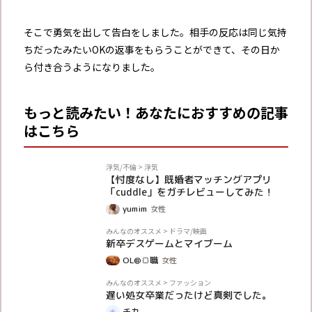
そこで勇気を出して告白をしました。相手の反応は同じ気持
ちだったみたいOKの返事をもらうことができて、その日か
ら付き合うようになりました。
もっと読みたい！あなたにおすすめの記事
はこちら
PR
浮気/不倫
>
浮気
【忖度なし】既婚者マッチングアプリ
「cuddle」をガチレビューしてみた！
yumim
女性
体験談
みんなのオススメ
>
ドラマ/映画
新卒デスゲームとマイブーム
OL@🍞職
女性
体験談
みんなのオススメ
>
ファッション
遅い処女卒業だったけど真剣でした。
チカ