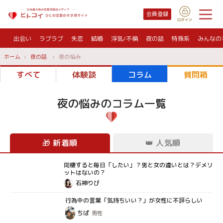
会員登録
出会い
ラブラブ
失恋
結婚
浮気/不倫
夜の話
特殊系
みんなの
ホーム
夜の話
夜の悩み
すべて
体験談
コラム
質問箱
夜の悩み
のコラム一覧
🎁
新着順
👑
人気順
同棲すると毎日「したい」？男と女の違いとは？デメリ
コラム
ットはないの？
石神りぴ
行為中の言葉「気持ちいい？」が女性に不評らしい
コラム
ちぱ
男性