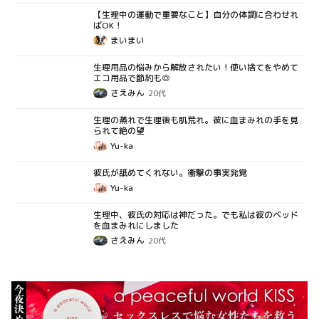
【生理中の運動で重要なこと】自分の体調に合わせれ
コラム
ばOK！
まいまい
生理用品の悩みから解放されたい！使い捨てをやめて
コラム
エコ用品で節約も◎
さえみん
20代
生理の蒸れで生理後も肌荒れ。彼に血まみれの手を見
コラム
られて絶の望
Yu-ka
彼氏が舐めてくれない。衝撃の事実発覚
コラム
Yu-ka
生理中、彼氏の対応は神だった。でも私は彼のベッド
コラム
を血まみれにしました
さえみん
20代