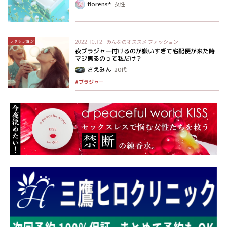
florens*
女性
みんなのオススメ
ファッション
ファッション
2022.10.12
夜ブラジャー付けるのが嫌いすぎて宅配便が来た時
マジ焦るのって私だけ？
さえみん
20代
#ブラジャー