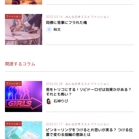
みんなのオススメ
ファッション
ファッション
2022.03.14
同僚に見事にフラれた俺
裕太
関連するコラム
みんなのオススメ
ファッション
ファッション
2024.02.28
男をトリコにする！リビドーロゼは効果かがある？
それとも怖い？
石神りぴ
みんなのオススメ
ファッション
ファッション
2023.01.17
ピンキーリングをつけると片思いが実る？ つける位
置で変わる指輪の意味とは