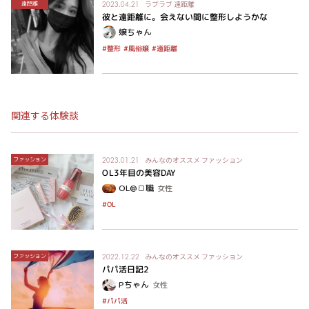
ラブラブ
遠距離
遠距離
2023.04.21
彼と遠距離に。会えない間に整形しようかな
嬢ちゃん
#風俗嬢
#遠距離
#整形
関連する体験談
みんなのオススメ
ファッション
ファッション
2023.01.21
OL3年目の美容DAY
OL@🍞職
女性
#OL
みんなのオススメ
ファッション
ファッション
2022.12.22
パパ活日記2
Pちゃん
女性
#パパ活