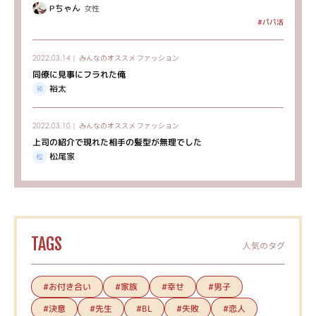
Pちゃん
女性
#パパ活
みんなのオススメ
ファッション
2022.03.14｜
同僚に見事にフラれた俺
裕太
みんなのオススメ
ファッション
2022.03.10｜
上司の紹介で現れた相手の髪型が無理でした
松尾家
TAGS
人気のタグ
#お付き合い
#家族
#幸せ
#男子
#決意
#先生
#失敗
#恋人
#BL