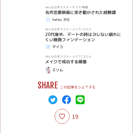
体験談
みんなのオススメ
>
ドラマ/映画
名作恋愛映画に突き動かされた経験譚
tatsu
男性
体験談
みんなのオススメ
>
メイク/コスメ
20代後半、デートの時はヨレない崩れに
くい勝負ファンデーション
マイコ
体験談
みんなのオススメ
>
メイク/コスメ
メイクで成功する順番
ミリム
SHARE
この記事をシェアする
19