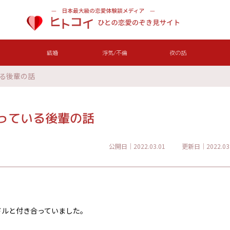
結婚
浮気/不倫
夜の話
る後輩の話
っている後輩の話
公開日｜2022.03.01
更新日｜2022.03
ドルと付き合っていました。