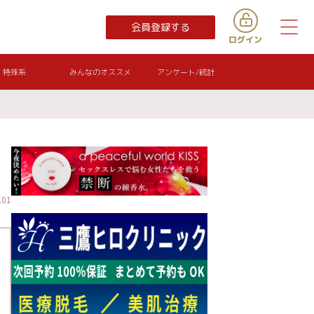
会員登録する
特殊系
みんなのオススメ
アンケート/統計
.01