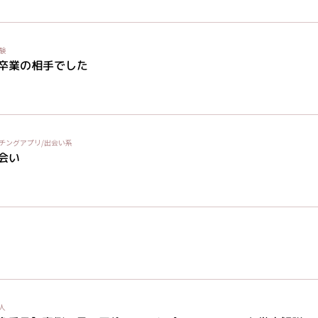
験
卒業の相手でした
チングアプリ/出会い系
会い
人