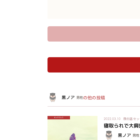
の他の投稿
黒ノア
男性
夜の話
セッ
セックスレス
2022.03.10
寝取られで大興
黒ノア
男性