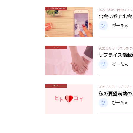
出会い
マッ
マッチングアプリ/出会い系
2022.08.05
出会い系で出会
ぴーたん
ラブラブ
デ
デート
2022.04.10
サプライズ満載
ぴーたん
ラブラブ
デ
デート
2022.03.18
私の要望満載の
ぴーたん