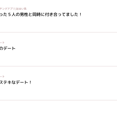
チングアプリ/出会い系
った５人の男性と同時に付き合ってました！
ート
のデート
ート
ステキなデート！