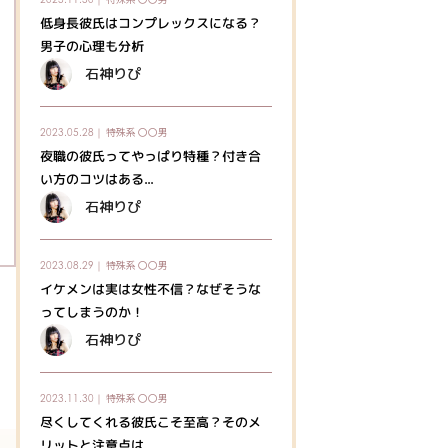
低身長彼氏はコンプレックスになる？
男子の心理も分析
石神りぴ
特殊系
〇〇男
2023.05.28｜
夜職の彼氏ってやっぱり特種？付き合
い方のコツはある...
石神りぴ
特殊系
〇〇男
2023.08.29｜
イケメンは実は女性不信？なぜそうな
ってしまうのか！
石神りぴ
特殊系
〇〇男
2023.11.30｜
尽くしてくれる彼氏こそ至高？そのメ
リットと注意点は...