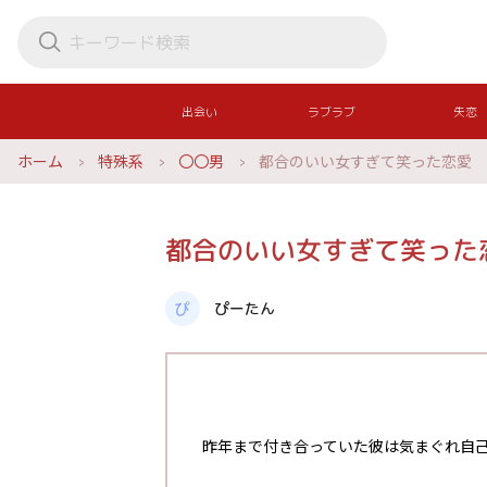
出会い
ラブラブ
失恋
ホーム
特殊系
〇〇男
都合のいい女すぎて笑った恋愛
都合のいい女すぎて笑った
ぴーたん
昨年まで付き合っていた彼は気まぐれ自