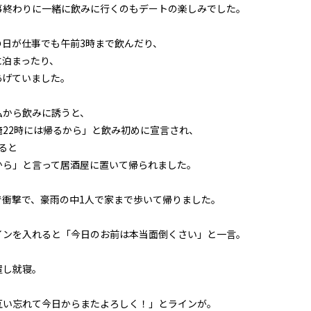
事終わりに一緒に飲みに行くのもデートの楽しみでした。
日が仕事でも午前3時まで飲んだり、
に泊まったり、
あげていました。
私から飲みに誘うと、
22時には帰るから」と飲み初めに宣言され、
ると
から」と言って居酒屋に置いて帰られました。
で衝撃で、豪雨の中1人で家まで歩いて帰りました。
インを入れると「今日のお前は本当面倒くさい」と一言。
置し就寝。
互い忘れて今日からまたよろしく！」とラインが。