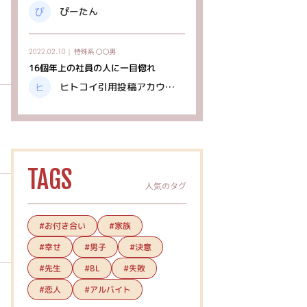
ぴーたん
特殊系
〇〇男
2022.02.10｜
16個年上の社員の人に一目惚れ
ヒトコイ引用投稿アカウン
ト
TAGS
人気のタグ
#お付き合い
#家族
#幸せ
#男子
#決意
#先生
#失敗
#BL
#アルバイト
#恋人