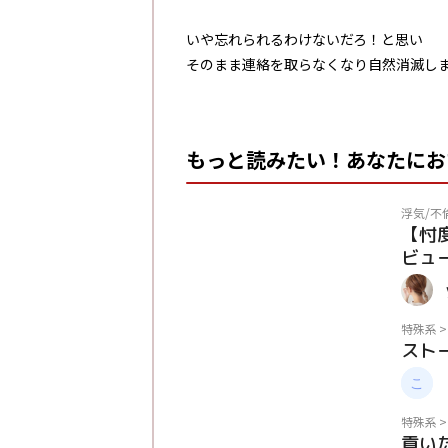
いや忘れられるわけないだろ！と思い
そのまま連絡を取らなくなり自然消滅し
もっと読みたい！あなたにお
PR
浮気/不
【忖
ビュ
体験談
特殊系
>
スト
体験談
特殊系
>
貢い