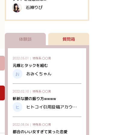
石神りぴ
体験談
質問箱
特殊系
〇〇男
2022.05.01｜
元嫁とタックを組む
おみくちゃん
特殊系
〇〇男
2022.02.10｜
斬新な腰の振り方wwww
ヒトコイ引用投稿アカウン
ト
特殊系
〇〇男
2022.08.06｜
都合のいい女すぎて笑った恋愛