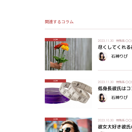
関連するコラム
特殊系
〇〇
〇〇男
2023.11.30
尽くしてくれる
石神りぴ
特殊系
〇〇
〇〇男
2023.11.30
低身長彼氏はコ
石神りぴ
特殊系
〇〇
〇〇男
2023.10.30
彼女大好き彼氏