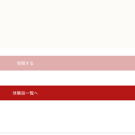
投稿する
体験談一覧へ