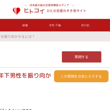
結婚
浮気/不倫
夜の話
男性を振り向かせるには？
質問する
た年下男性を振り向か