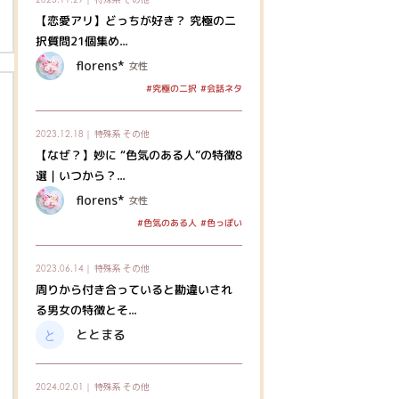
【恋愛アリ】どっちが好き？ 究極の二
択質問21個集め...
florens*
女性
#究極の二択
#会話ネタ
特殊系
その他
2023.12.18｜
【なぜ？】妙に “色気のある人”の特徴8
選｜いつから？...
florens*
女性
#色気のある人
#色っぽい
特殊系
その他
2023.06.14｜
周りから付き合っていると勘違いされ
る男女の特徴とそ...
ととまる
特殊系
その他
2024.02.01｜