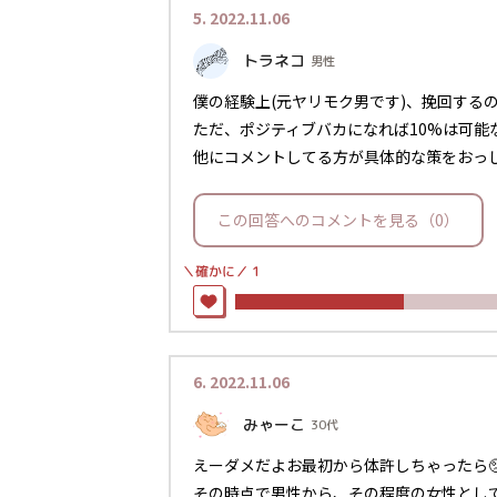
5.
2022.11.06
トラネコ
男性
僕の経験上(元ヤリモク男です)、挽回するの
ただ、ポジティブバカになれば10%は可能
他にコメントしてる方が具体的な策をおっ
この回答へのコメントを見る（0）
＼確かに／
1
6.
2022.11.06
みゃーこ
30代
えーダメだよお最初から体許しちゃったら
その時点で男性から、その程度の女性とし