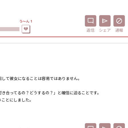
う〜ん
1
返信
シェア
通報
回して彼女になることは容易ではありません。
付き合ってるの？どうするの？」と確信に迫ることです。
うことにしました。