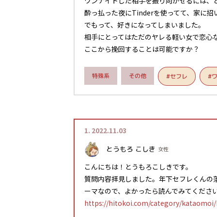
ワンナイトした相手を振り向かせるには、
酔っ払った夜にTinderを使ってて、家に
でもって、好きになってしまいました。
相手にとってはただのヤレる軽い女で恋心
ここから挽回することは可能ですか？
特殊系
その他
#
#セフレ
1.
2022.11.03
とうもろ こしき
女性
こんにちは！とうもろこしきです。
質問内容拝見しました。年下セフレくんの
ーマなので、よかったら読んでみてくださ
https://hitokoi.com/category/kataomoi