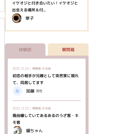
イケオジと付き合いたい！イケオジと
出会える場所＆付...
寧子
体験談
質問箱
特殊系
その他
2022.10.23｜
初恋の相手が兄嫁として突然家に現れ
て、同居してます
加藤
男性
特殊系
その他
2022.12.22｜
風俗嬢していてあるあるのうざ客・キ
モ客
嬢ちゃん