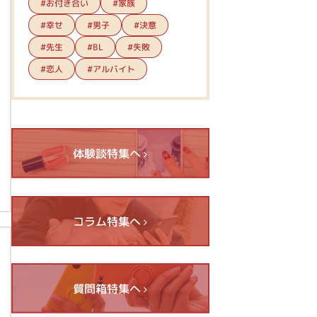
#お付き合い
#家族
#幸せ
#男子
#決意
#先生
#失敗
#BL
#アルバイト
#恋人
体験談特集へ
コラム特集へ
質問箱特集へ