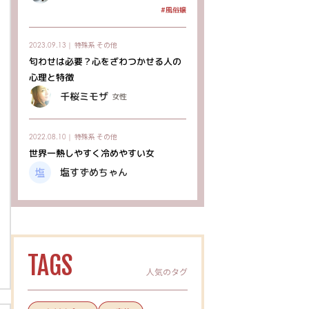
#風俗嬢
特殊系
その他
2023.09.13｜
匂わせは必要？心をざわつかせる人の
心理と特徴
千桜ミモザ
女性
特殊系
その他
2022.08.10｜
世界一熱しやすく冷めやすい女
塩すずめちゃん
TAGS
人気のタグ