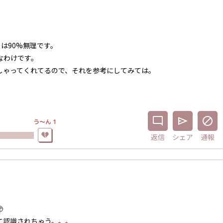
は90%無理です。
なわけです。
しゃってくれてるので、それを参考にしてみては。
う〜ん
1
返信
シェア
通報

て認識されちゃう。。。