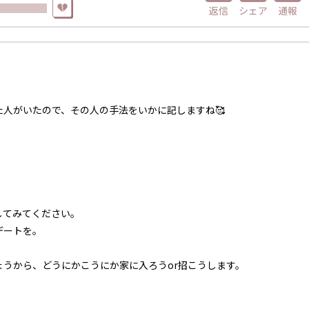
返信
シェア
通報
人がいたので、その人の手法をいかに記しますね🥰
。
してみてください。
デートを。
うから、どうにかこうにか家に入ろうor招こうします。
。