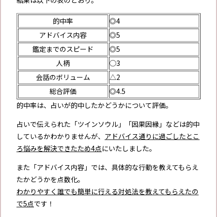
結果は以下の表のとおり。
的中率
◎4
アドバイス内容
◎5
鑑定までのスピード
◎5
人柄
◯3
会話のボリューム
△2
総合評価
◎4.5
的中率は、占いが的中したかどうかについて評価。
占いで伝えられた「ツインソウル」「因果因縁」などは的中
しているかわかりませんが、
アドバイス通りに過ごしたとこ
ろ悩みを解決できたため4点
にいたしました。
また「アドバイス内容」では、具体的な行動を教えてもらえ
たかどうかを点数化。
わかりやすく誰でも簡単に行える対処法を教えてもらえたの
で5点
です！