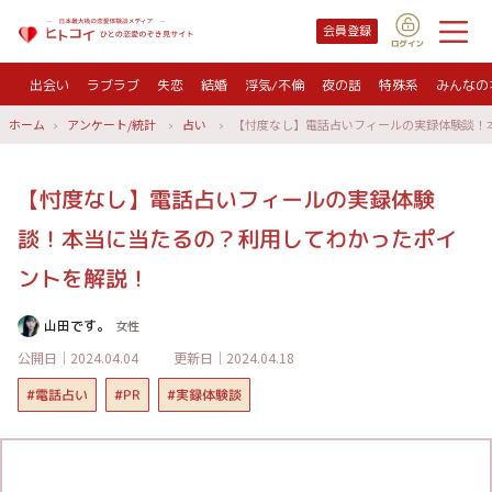
会員登録
出会い
ラブラブ
失恋
結婚
浮気/不倫
夜の話
特殊系
みんなの
ホーム
アンケート/統計
占い
【忖度なし】電話占いフィールの実録体験談！
【忖度なし】電話占いフィールの実録体験
談！本当に当たるの？利用してわかったポイ
ントを解説！
山田です。
女性
公開日｜2024.04.04
更新日｜2024.04.18
#実録体験談
#電話占い
#PR