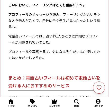
占いにおいて、フィーリングはとても重要
だとか。
プロフィールのメッセージを読み、フィーリングが合いそう
な人を選んだことで、自分に合う先生が見つかったという意
見も。
電話占いフィールでは、占い師1人ひとりに詳細なプロフィ
ールが用意されていました。
プロフィールや写真を見て、気になる先生がいるか探してみ
てはいかがでしょうか。
まとめ：電話占いフィールは初めて電話占いを
受ける人におすすめのサービス
電話占いフィールは
実力派の占い師が180人以上在籍してい
る、人気の電話占いサイト
です。
トップ
カテゴリ
ランキング
検索
ログイン