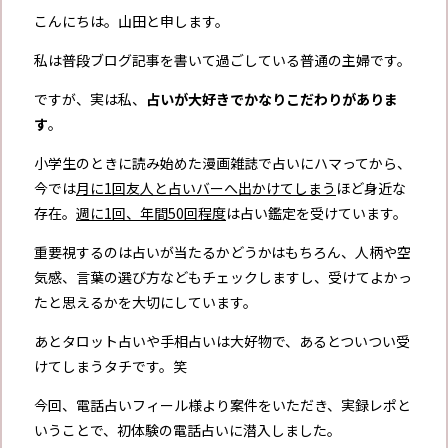
こんにちは。山田と申します。
私は普段ブログ記事を書いて過ごしている普通の主婦です。
ですが、実は私、
占いが大好きでかなりこだわりがありま
す
。
小学生のときに読み始めた漫画雑誌で占いにハマってから、
今では
月に1回友人と占いバーへ出かけてしまう
ほど身近な
存在。
週に1回、年間50回程度
は占い鑑定を受けています。
重要視するのは占いが当たるかどうかはもちろん、人柄や空
気感、言葉の選び方などもチェックしますし、受けてよかっ
たと思えるかを大切にしています。
あとタロット占いや手相占いは大好物で、あるとついつい受
けてしまうタチです。笑
今回、電話占いフィール様より案件をいただき、実録レポと
いうことで、初体験の電話占いに潜入しました。