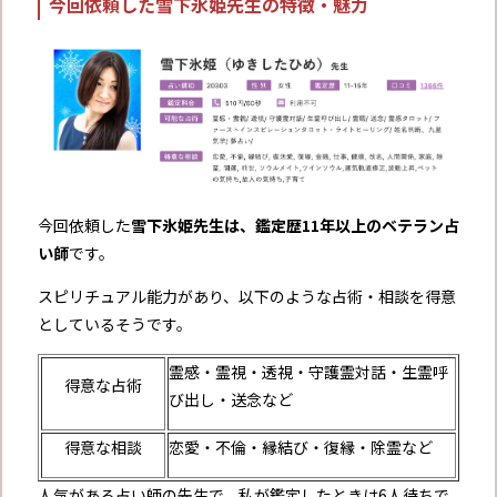
今回依頼した雪下氷姫先生の特徴・魅力
今回依頼した
雪下氷姫先生は、鑑定歴11年以上のベテラン占
い師
です。
スピリチュアル能力があり、以下のような占術・相談を得意
としているそうです。
霊感・霊視・透視・守護霊対話・生霊呼
得意な占術
び出し・送念など
得意な相談
恋愛・不倫・縁結び・復縁・除霊など
人気がある占い師の先生で、私が鑑定したときは6人待ち
で