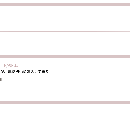
ート/統計
占い
私が、電話占いに潜入してみた
性