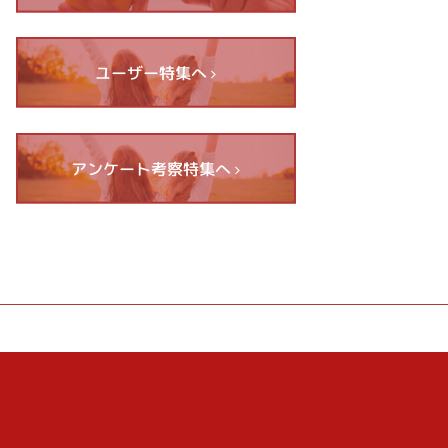
ユーザー特集へ
アンケート考察特集へ