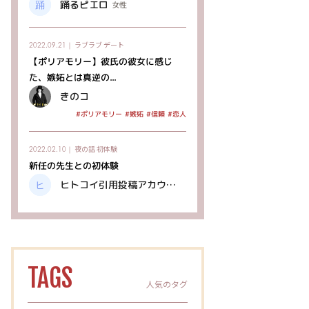
踊るピエロ
女性
ラブラブ
デート
2022.09.21｜
【ポリアモリー】彼氏の彼女に感じ
た、嫉妬とは真逆の...
きのコ
#ポリアモリー
#嫉妬
#信頼
#恋人
夜の話
初体験
2022.02.10｜
新任の先生との初体験
ヒトコイ引用投稿アカウン
ト
TAGS
人気のタグ