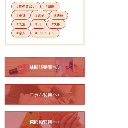
#お付き合い
#家族
#幸せ
#男子
#決意
#先生
#失敗
#BL
#アルバイト
#恋人
体験談特集へ
コラム特集へ
質問箱特集へ