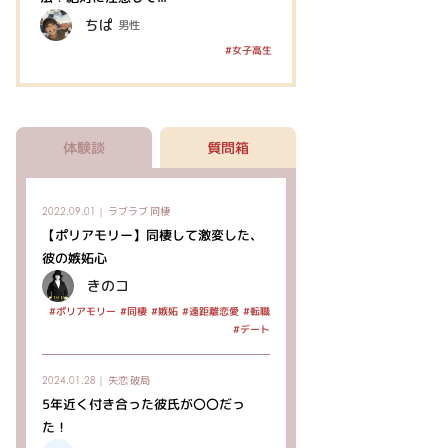
ちぱ
男性
#女子高生
体験談
質問箱
ラブラブ
同棲
2022.09.01｜
【ポリアモリー】同棲して激変した、
彼の嫉妬心
きのコ
#ポリアモリー
#遠距離恋愛
#同棲
#嫉妬
#転職
#デート
失恋
破局
2024.01.28｜
5年近く付き合った彼氏が〇〇だっ
た！