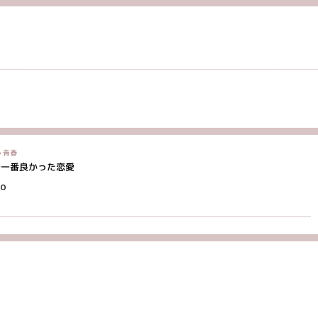
い
青春
去一番良かった恋愛
o