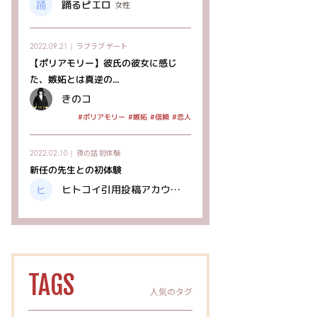
踊るピエロ
女性
ラブラブ
デート
2022.09.21｜
【ポリアモリー】彼氏の彼女に感じ
た、嫉妬とは真逆の...
きのコ
#ポリアモリー
#嫉妬
#信頼
#恋人
夜の話
初体験
2022.02.10｜
新任の先生との初体験
ヒトコイ引用投稿アカウン
ト
TAGS
人気のタグ