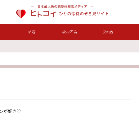
結婚
浮気/不倫
夜の話
ンが好き♡