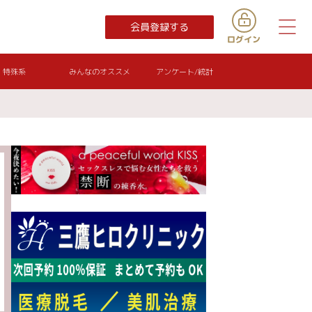
会員登録する
特殊系
みんなのオススメ
アンケート/統計