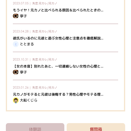
失恋
元カレ/元カノ
2023.07.05｜
もうイヤ！元カノと比べられる原因＆比べられたときの...
寧子
失恋
元カレ/元カノ
2023.04.28｜
彼氏がいるのに元彼と遊ぶ女性心理と注意点を徹底解説...
ととまる
失恋
元カレ/元カノ
2023.10.31｜
【女の本音】別れたあと、一切連絡しない女性の心理と...
寧子
失恋
元カレ/元カノ
2023.01.26｜
元カノがモテると元彼は後悔する？男性心理やモテる理...
大船くじら
体験談
質問箱