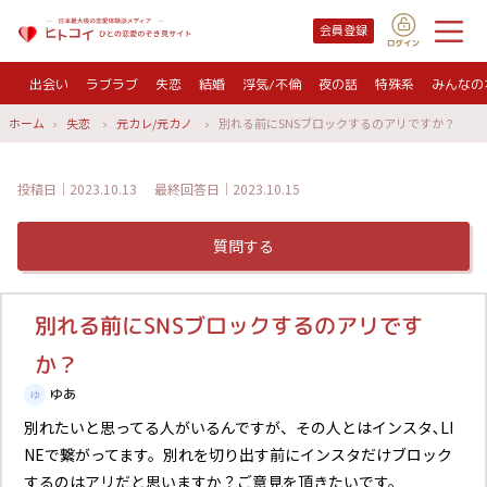
会員登録
出会い
ラブラブ
失恋
結婚
浮気/不倫
夜の話
特殊系
みんなの
ホーム
失恋
元カレ/元カノ
別れる前にSNSブロックするのアリですか？
投稿日｜2023.10.13
最終回答日｜2023.10.15
質問する
別れる前にSNSブロックするのアリです
か？
ゆあ
別れたいと思ってる人がいるんですが、その人とはインスタ､LI
NEで繋がってます。別れを切り出す前にインスタだけブロック
するのはアリだと思いますか？ご意見を頂きたいです。