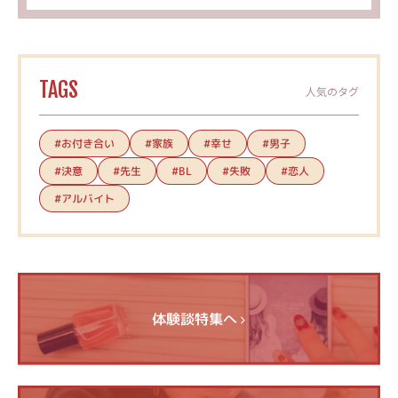
TAGS
人気のタグ
#お付き合い
#家族
#幸せ
#男子
#決意
#先生
#失敗
#恋人
#BL
#アルバイト
体験談特集へ