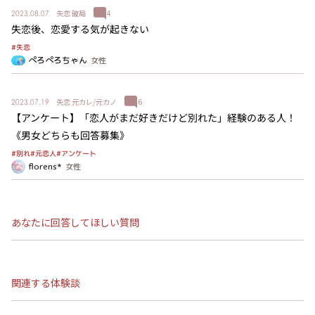
失恋
破局
4
2023.08.07
失恋後、恋愛する気が起きない
#失恋
ぺろぺろちゃん
女性
失恋
元カレ/元カノ
6
2023.07.19
【アンケート】「恋人がまだ好きだけど別れた」経験のある人！
《男女どちらも回答募集》
#アンケート
#元恋人
#別れ
florens*
女性
あなたに回答してほしい質問
関連する体験談