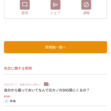
返信
シェア
通報
質問箱一覧へ
失恋に関する質問
失恋
元カレ/元カノ
0
2026.02.17
自分から振っておいてなんで元カノのSNS見にくるの？
#SNS
ゆあ