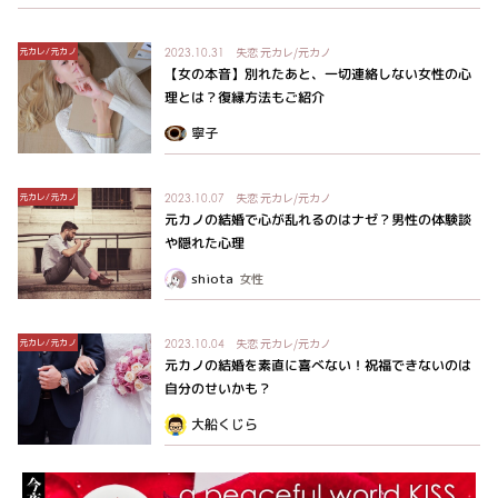
失恋
元カレ/元カノ
元カレ/元カノ
2023.10.31
【女の本音】別れたあと、一切連絡しない女性の心
理とは？復縁方法もご紹介
寧子
失恋
元カレ/元カノ
元カレ/元カノ
2023.10.07
元カノの結婚で心が乱れるのはナゼ？男性の体験談
や隠れた心理
shiota
女性
失恋
元カレ/元カノ
元カレ/元カノ
2023.10.04
元カノの結婚を素直に喜べない！祝福できないのは
自分のせいかも？
大船くじら