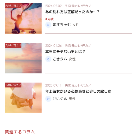
失恋
元カレ/元カノ
元カレ/元カノ
2024.02.02
あの別れ方は正解だったのか…？
#元彼
ミオちゃむ
女性
失恋
元カレ/元カノ
元カレ/元カノ
2024.01.26
本当にモテない男とは？
さきタム
女性
失恋
元カレ/元カノ
元カレ/元カノ
2023.09.11
年上彼女がいる心地良さと少しの寂しさ
けいくん
男性
関連するコラム