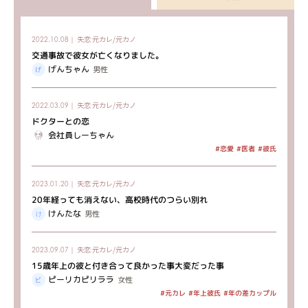
失恋
元カレ/元カノ
2022.10.08｜
交通事故で彼女が亡くなりました。
げんちゃん
男性
失恋
元カレ/元カノ
2022.03.09｜
ドクターとの恋
会社員しーちゃん
#恋愛
#医者
#彼氏
失恋
元カレ/元カノ
2023.01.20｜
20年経っても消えない、高校時代のつらい別れ
けんたな
男性
失恋
元カレ/元カノ
2023.09.07｜
15歳年上の彼と付き合って良かった事大変だった事
ピーリカピリララ
女性
#年の差カップル
#年上彼氏
#元カレ