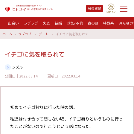
会員登録
出会い
ラブラブ
失恋
結婚
浮気/不倫
夜の話
特殊系
みんなの
ホーム
ラブラブ
デート
イチゴに気を取られて
イチゴに気を取られて
シズル
公開日｜2022.03.14
更新日｜2022.03.14
初めてイチゴ狩りに行った時の話。
私達は付き合って間もない頃、イチゴ狩りというものに行っ
たことがないので行こうという話になった。