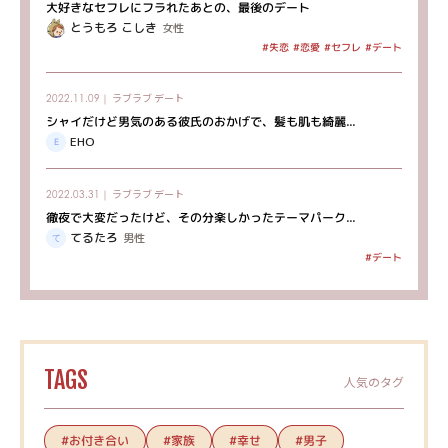
大好きなセフレにフラれたあとの、最後のデート
とうもろ こしき
女性
#セフレ
#デート
#失恋
#恋愛
ラブラブ
デート
2022.11.09｜
シャイだけど男気のある彼氏のおかげで、髪も肌も綺麗...
EHO
ラブラブ
デート
2022.03.31｜
徹夜で大変だったけど、その分楽しかったテーマパーク...
てるたろ
男性
#デート
TAGS
人気のタグ
#お付き合い
#家族
#幸せ
#男子