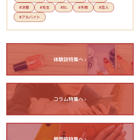
#決意
#先生
#失敗
#恋人
#BL
#アルバイト
体験談特集へ
コラム特集へ
質問箱特集へ