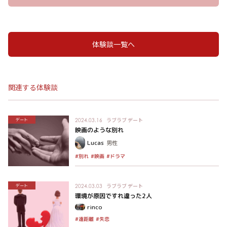
体験談一覧へ
関連する体験談
ラブラブ
デート
デート
2024.03.16
映画のような別れ
Lucas
男性
#ドラマ
#別れ
#映画
ラブラブ
デート
デート
2024.03.03
環境が原因ですれ違った2人
rinco
#遠距離
#失恋