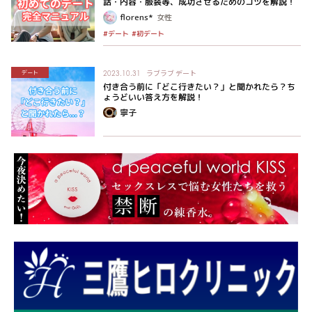
話・内容・服装等、成功させるためのコツを解説！
florens*
女性
#初デート
#デート
ラブラブ
デート
デート
2023.10.31
付き合う前に「どこ行きたい？」と聞かれたら？ち
ょうどいい答え方を解説！
寧子