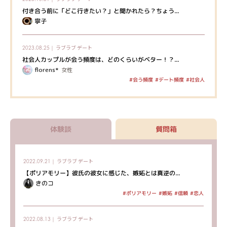
付き合う前に「どこ行きたい？」と聞かれたら？ちょう...
寧子
ラブラブ
デート
2023.08.25｜
社会人カップルが会う頻度は、どのくらいがベター！？...
florens*
女性
#デート頻度
#会う頻度
#社会人
体験談
質問箱
ラブラブ
デート
2022.09.21｜
【ポリアモリー】彼氏の彼女に感じた、嫉妬とは真逆の...
きのコ
#ポリアモリー
#嫉妬
#信頼
#恋人
ラブラブ
デート
2022.08.13｜