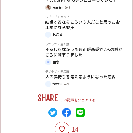
「cuddle」をガチレビューしてみた！
yumim
女性
体験談
ラブラブ
>
カップル
結婚するならこういう人だなと思ったお
手本になる彼氏
もこ🍒
体験談
ラブラブ
>
遠距離
不安しかなかった遠距離恋愛で2人の絆が
さらに深まりました
理恵
体験談
ラブラブ
>
遠距離
人の気持ちを考えるようになった恋愛
tatsu
男性
SHARE
この記事をシェアする
14