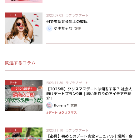
ラブラブ
デート
デート
2023.09.03
何でも話せる年上の彼氏
ゆゆちゃむ
女性
関連するコラム
ラブラブ
デート
デート
2023.11.30
【2023年】クリスマスデートは何をする？ 社会人
向けデートプラン9選｜思い出作りのアイデアを紹
介！
florens*
女性
#クリスマス
#デート
ラブラブ
デート
デート
2023.11.10
【必見】初めてのデート完全マニュアル｜場所・会