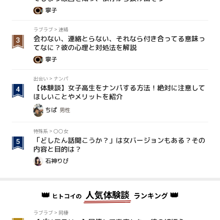
寧子
ラブラブ
>
連絡
会わない、連絡とらない、それなら付き合ってる意味っ
てなに？彼の心理と対処法を解説
寧子
出会い
>
ナンパ
【体験談】女子高生をナンパする方法！絶対に注意して
ほしいことやメリットを紹介
ちぱ
男性
特殊系
>
〇〇女
「どしたん話聞こうか？」は女バージョンもある？その
内容と目的は？
石神りぴ
👑
人気体験談
👑
ランキング
ヒトコイの
ラブラブ
>
同棲