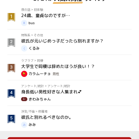
夜の話
>
初体験
24歳、童貞なのですが…
bus
特殊系
>
その他
彼氏が元いじめっ子だったら別れますか？
くるみ
ラブラブ
>
同棲
大学生で同棲は辞めたほうが良い！？
カラムーチョ
男性
アンケート/統計
>
アンケート/統計
身長低い男性好きな人集まれ💕
きわみちゃん
浮気/不倫
>
修羅場
彼氏と別れるべきなのか。
みみ