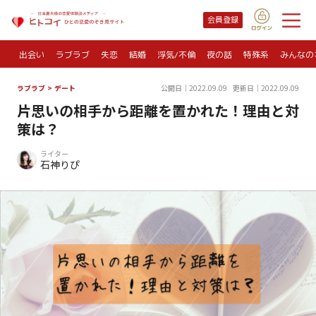
会員登録
出会い
ラブラブ
失恋
結婚
浮気/不倫
夜の話
特殊系
みんなの
ラブラブ
>
デート
公開日｜2022.09.09
更新日｜2022.09.09
片思いの相手から距離を置かれた！理由と対
策は？
ライター
石神りぴ