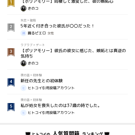
【ポリアモリー】同棲して激変した、彼の嫉妬心
きのコ
失恋
>
破局
5年近く付き合った彼氏が〇〇だった！
踊るピエロ
女性
ラブラブ
>
デート
【ポリアモリー】彼氏の彼女に感じた、嫉妬とは真逆の
気持ち
きのコ
夜の話
>
初体験
新任の先生との初体験
ヒトコイ引用投稿アカウント
夜の話
>
初体験
私が処女を喪失したのは37歳の時でした。
ヒトコイ引用投稿アカウント
👑
人気質問箱
👑
ランキング
ヒトコイの