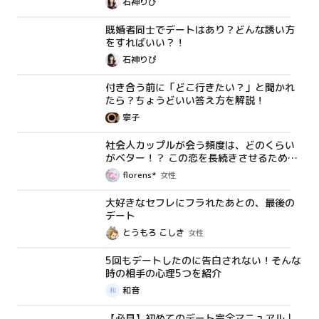
石神りぴ
既婚者同士でデートはあり？どんな誘い方
コラム
をすればいい？！
石神りぴ
付き合う前に「どこ行きたい？」と聞かれ
コラム
たら？ちょうどいい答え方を解説！
寧子
社会人カップルが会う頻度は、どのくらい
コラム
がベター！？ この恋を長続きさせるために
《ヒトコイアンケート有り》
florens*
女性
大好きなセフレにフラれたあとの、最後の
体験談
デート
とうもろ こしき
女性
5回もデートしたのに告白されない！そんな
コラム
時の相手の心理5つを紹介
和音
【必見】初めてのデート完全マニュアル｜
コラム