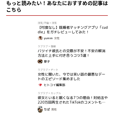
もっと読みたい！あなたにおすすめの記事は
こちら
PR
浮気/不倫
>
浮気
【忖度なし】既婚者マッチングアプリ「cud
dle」をガチレビューしてみた！
yumim
女性
コラム
ラブラブ
>
復縁
バツイチ彼氏との交際が不安！不安の解消
方法と上手に付き合うコツ3選！
寧子
コラム
ラブラブ
>
デート
女性に聞いた、今では笑い話の最悪なデー
トのエピソード集めました
ヒトコイ編集部
コラム
ラブラブ
>
カップル
彼女といると眠くなる7つの理由！対処法や
220万回再生されたTikTokのコメントも紹
介！
ちぱ
男性