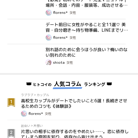
場所・会話・内容・服装等、成功させるた
めのコツを解説！
florens*
女性
デート前日に女性がやること全11選♡ 美
コラム
容・自分磨き〜持ち物準備、LINEまでリス
トアップ《コスメコンシェルジュが解説》
florens*
女性
別れ話のために会うほうが良い？悔いのな
コラム
い別れのために
shiota
女性
👑
人気コラム
👑
ランキング
ヒトコイの
ラブラブ
>
カップル
高校生カップルがデートでしたいこと6選！長続きさせ
るためのコツも《体験談》
florens*
女性
出会い
>
片想い
片思いの相手に依存するのをやめたい……。恋に依存し
てしまう原因を知り、依存から抜け出そう