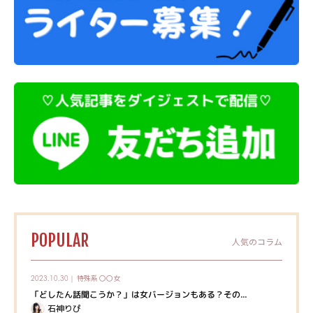
POPULAR
人気のコラム
特殊系
〇〇女
2023.10.30｜
「どしたん話聞こうか？」は女バージョンもある？その...
石神りぴ