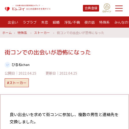
会員登録
出会い
ラブラブ
失恋
結婚
浮気/不倫
夜の話
特殊系
みんなの
ホーム
特殊系
ストーカー
街コンでの出会いが恐怖になった
街コンでの出会いが恐怖になった
ひるねchan
公開日｜2022.04.25
更新日｜2022.04.25
#ストーカー
良い出会いを求めて街コンに参加し、複数の男性と連絡先を
交換しました。