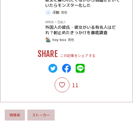
いたらモンスター化した
ぷ助
男性
体験談
特殊系
>
芸能人
外国人の彼氏・彼女がいる有名人はだ
れ？射止めたきっかけを徹底調査
toy-box
男性
SHARE
この記事をシェアする
11
ストーカー
特殊系