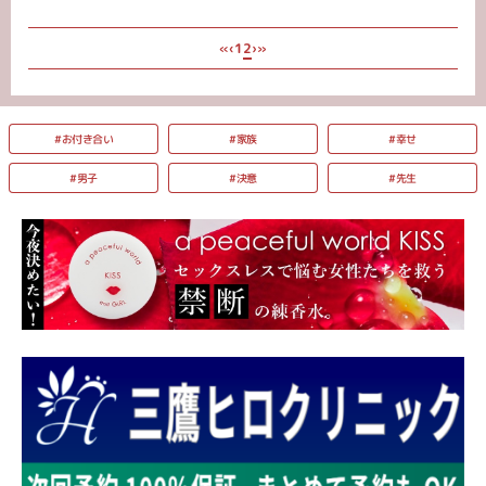
«
»
1
2
‹
›
#お付き合い
#家族
#幸せ
#男子
#決意
#先生