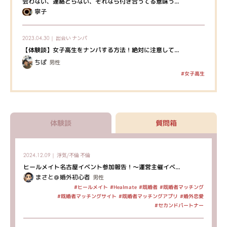
会わない、連絡とらない、それなら付き合ってる意味っ...
寧子
出会い
ナンパ
2023.04.30｜
【体験談】女子高生をナンパする方法！絶対に注意して...
ちぱ
男性
#女子高生
体験談
質問箱
浮気/不倫
不倫
2024.12.09｜
ヒールメイト名古屋イベント参加報告！～運営主催イベ...
まさと＠婚外初心者
男性
#既婚者マッチング
#ヒールメイト
#Healmate
#既婚者
#既婚者マッチングサイト
#既婚者マッチングアプリ
#婚外恋愛
#セカンドパートナー