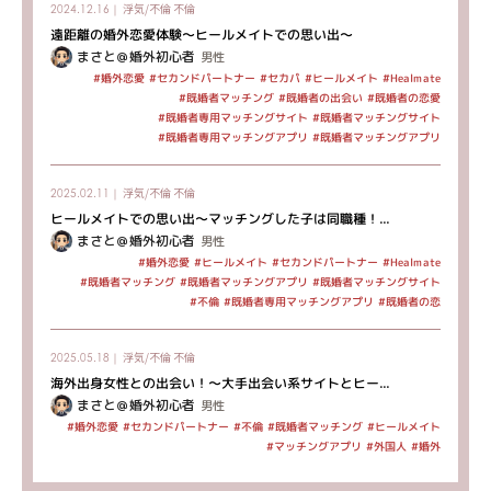
浮気/不倫
不倫
2024.12.16｜
遠距離の婚外恋愛体験～ヒールメイトでの思い出～
まさと＠婚外初心者
男性
#セカンドパートナー
#ヒールメイト
#Healmate
#婚外恋愛
#セカパ
#既婚者マッチング
#既婚者の出会い
#既婚者の恋愛
#既婚者専用マッチングサイト
#既婚者マッチングサイト
#既婚者専用マッチングアプリ
#既婚者マッチングアプリ
浮気/不倫
不倫
2025.02.11｜
ヒールメイトでの思い出～マッチングした子は同職種！...
まさと＠婚外初心者
男性
#セカンドパートナー
#ヒールメイト
#Healmate
#婚外恋愛
#既婚者マッチングアプリ
#既婚者マッチングサイト
#既婚者マッチング
#既婚者専用マッチングアプリ
#既婚者の恋
#不倫
浮気/不倫
不倫
2025.05.18｜
海外出身女性との出会い！～大手出会い系サイトとヒー...
まさと＠婚外初心者
男性
#セカンドパートナー
#既婚者マッチング
#ヒールメイト
#婚外恋愛
#不倫
#マッチングアプリ
#外国人
#婚外