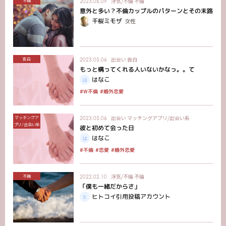
浮気/不倫
不倫
不倫
2023.06.09
意外と多い？不倫カップルのパターンとその末路
千桜ミモザ
女性
出会い
告白
告白
2023.05.06
もっと構ってくれる人いないかなっ。。て
はなこ
#婚外恋愛
#W不倫
出会い
マッチングアプリ/出会い系
マッチングア
2023.05.06
プリ/出会い系
彼と初めて会った日
はなこ
#婚外恋愛
#不倫
#恋愛
浮気/不倫
不倫
不倫
2022.02.10
「僕も一緒だからさ」
ヒトコイ引用投稿アカウント