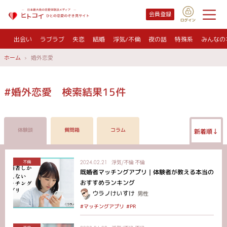
会員登録
出会い
ラブラブ
失恋
結婚
浮気/不倫
夜の話
特殊系
みんなの
ホーム
婚外恋愛
#婚外恋愛 検索結果15件
体験談
質問箱
コラム
新着順↓
浮気/不倫
不倫
不倫
2024.02.21
既婚者マッチングアプリ｜体験者が教える本当の
おすすめランキング
ウラノけいすけ
男性
#マッチングアプリ
#PR