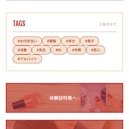
TAGS
人気のタグ
#お付き合い
#家族
#幸せ
#男子
#決意
#先生
#失敗
#恋人
#BL
#アルバイト
体験談特集へ