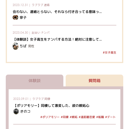
ラブラブ
連絡
2023.12.31｜
会わない、連絡とらない、それなら付き合ってる意味っ...
寧子
出会い
ナンパ
2023.04.30｜
【体験談】女子高生をナンパする方法！絶対に注意して...
ちぱ
男性
#女子高生
体験談
質問箱
ラブラブ
同棲
2022.09.01｜
【ポリアモリー】同棲して激変した、彼の嫉妬心
きのコ
#ポリアモリー
#遠距離恋愛
#デート
#同棲
#嫉妬
#転職