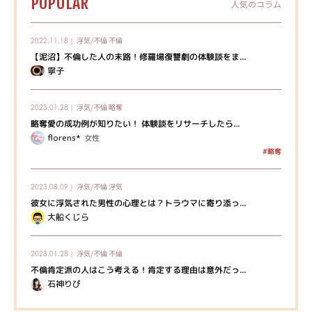
POPULAR
人気のコラム
浮気/不倫
不倫
2022.11.18｜
【泥沼】不倫した人の末路！修羅場復讐劇の体験談をま...
寧子
浮気/不倫
略奪
2023.01.28｜
略奪愛の成功例が知りたい！ 体験談をリサーチしたら...
florens*
女性
#略奪
浮気/不倫
浮気
2023.08.09｜
彼女に浮気された男性の心理とは？トラウマに寄り添っ...
大船くじら
浮気/不倫
不倫
2023.01.28｜
不倫肯定派の人はこう考える！肯定する理由は意外だっ...
石神りぴ