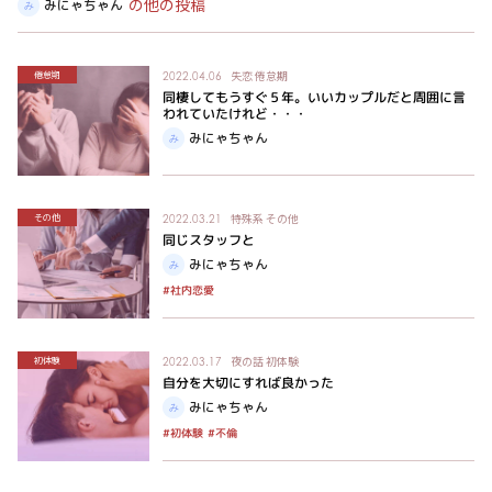
の他の投稿
みにゃちゃん
失恋
倦怠期
倦怠期
2022.04.06
同棲してもうすぐ５年。いいカップルだと周囲に言
われていたけれど・・・
みにゃちゃん
特殊系
その他
その他
2022.03.21
同じスタッフと
みにゃちゃん
#社内恋愛
夜の話
初体験
初体験
2022.03.17
自分を大切にすれば良かった
みにゃちゃん
#初体験
#不倫