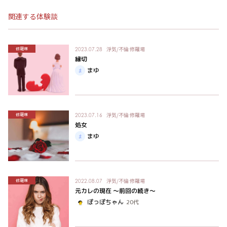
関連する体験談
浮気/不倫
修羅場
修羅場
2023.07.28
縁切
まゆ
浮気/不倫
修羅場
修羅場
2023.07.16
処女
まゆ
浮気/不倫
修羅場
修羅場
2022.08.07
元カレの現在 〜前回の続き〜
ぽっぽちゃん
20代