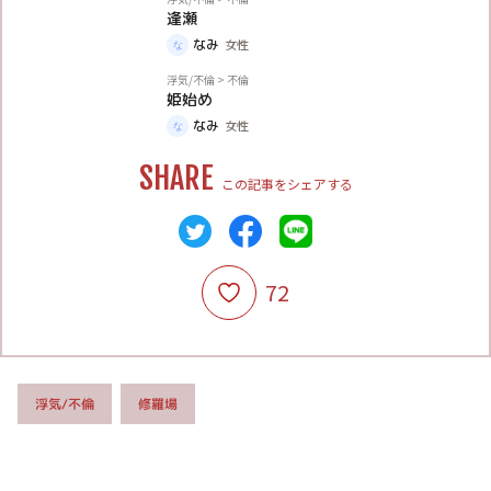
逢瀬
なみ
女性
体験談
浮気/不倫
>
不倫
姫始め
なみ
女性
SHARE
この記事をシェアする
72
浮気/不倫
修羅場