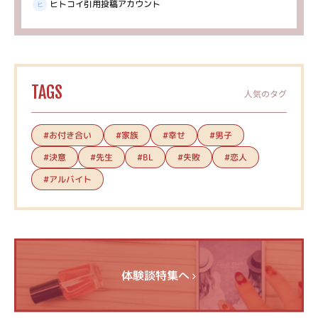
ヒトコイ引用投稿アカウント
TAGS
人気のタグ
#お付き合い
#家族
#幸せ
#男子
#決意
#先生
#失敗
#恋人
#BL
#アルバイト
体験談特集へ