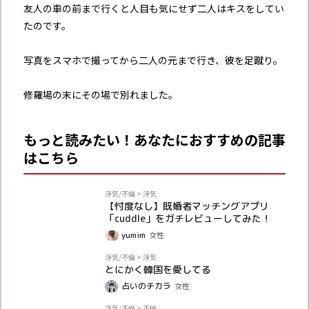
友人の車の前まで行くと人目も気にせず二人はキスをしてい
たのです。
写真をスマホで撮ってから二人の元まで行き、彼を足蹴り。
修羅場の末にその場で別れました。
もっと読みたい！あなたにおすすめの記事
はこちら
PR
浮気/不倫
>
浮気
【忖度なし】既婚者マッチングアプリ
「cuddle」をガチレビューしてみた！
yumim
女性
体験談
浮気/不倫
>
浮気
とにかく韓国を愛してる
占いのチカラ
女性
体験談
浮気/不倫
>
不倫