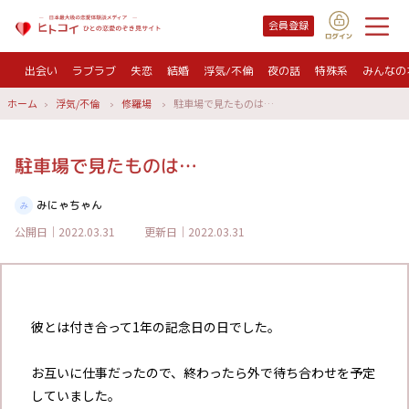
会員登録
出会い
ラブラブ
失恋
結婚
浮気/不倫
夜の話
特殊系
みんなの
ホーム
浮気/不倫
修羅場
駐車場で見たものは…
駐車場で見たものは…
みにゃちゃん
公開日｜2022.03.31
更新日｜2022.03.31
彼とは付き合って1年の記念日の日でした。
お互いに仕事だったので、終わったら外で待ち合わせを予定
していました。