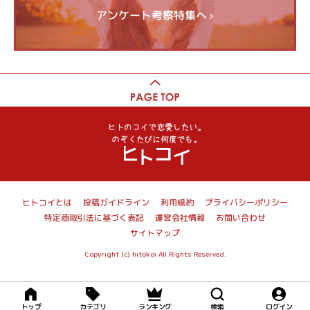
アンケート考察特集へ
ヒトコイとは
投稿ガイドライン
利用規約
プライバシーポリシー
特定商取引法に基づく表記
運営会社情報
お問い合わせ
サイトマップ
Copyright (c) hitokoi All Rights Reserved.
トップ
カテゴリ
ランキング
検索
ログイン