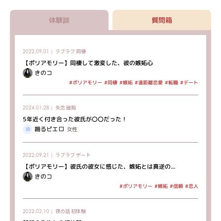
体験談
質問箱
ラブラブ
同棲
2022.09.01｜
【ポリアモリー】同棲して激変した、彼の嫉妬心
きのコ
#ポリアモリー
#遠距離恋愛
#デート
#同棲
#嫉妬
#転職
失恋
破局
2024.01.28｜
5年近く付き合った彼氏が〇〇だった！
踊るピエロ
女性
ラブラブ
デート
2022.09.21｜
【ポリアモリー】彼氏の彼女に感じた、嫉妬とは真逆の...
きのコ
#ポリアモリー
#嫉妬
#信頼
#恋人
夜の話
初体験
2022.02.10｜