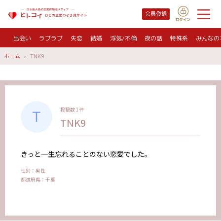
会員登録
出会い
ラブラブ
失恋
結婚
浮気/不倫
夜の話
特殊系
みんなの
ホーム
TNK9
投稿数 1件
TNK9
きっと一生忘れることのない恋愛でした。
性別：男性
都道府県：千葉