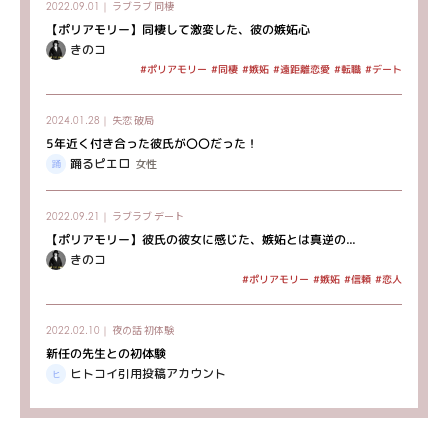
ラブラブ
同棲
2022.09.01｜
【ポリアモリー】同棲して激変した、彼の嫉妬心
きのコ
#ポリアモリー
#遠距離恋愛
#デート
#同棲
#嫉妬
#転職
失恋
破局
2024.01.28｜
5年近く付き合った彼氏が〇〇だった！
踊るピエロ
女性
ラブラブ
デート
2022.09.21｜
【ポリアモリー】彼氏の彼女に感じた、嫉妬とは真逆の...
きのコ
#ポリアモリー
#嫉妬
#信頼
#恋人
夜の話
初体験
2022.02.10｜
新任の先生との初体験
ヒトコイ引用投稿アカウント