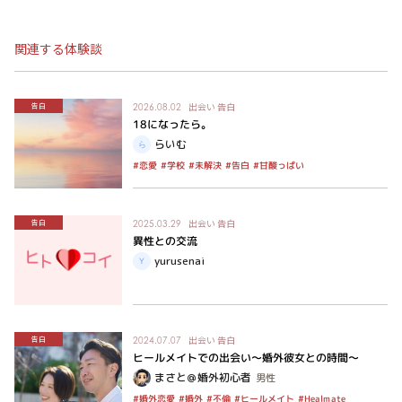
関連する体験談
出会い
告白
告白
2026.08.02
18になったら。
らいむ
#甘酸っぱい
#未解決
#恋愛
#学校
#告白
出会い
告白
告白
2025.03.29
異性との交流
yurusenai
出会い
告白
告白
2024.07.07
ヒールメイトでの出会い～婚外彼女との時間～
まさと＠婚外初心者
男性
#ヒールメイト
#Healmate
#婚外恋愛
#婚外
#不倫