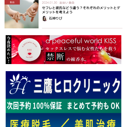
出会い
告白
告白
2024.01.30
セフレと彼氏などう違う？それぞれのメリットとデ
メリットを考えよう
石神りぴ