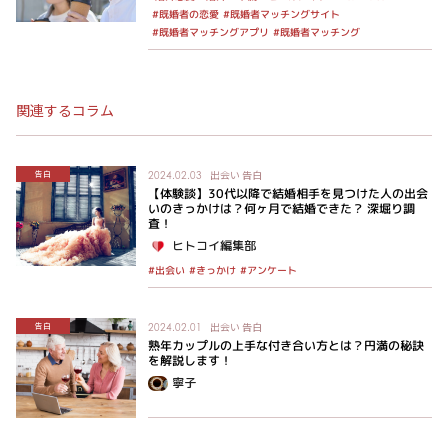
#既婚者マッチングサイト
#既婚者の恋愛
#既婚者マッチングアプリ
#既婚者マッチング
関連するコラム
出会い
告白
告白
2024.02.03
【体験談】30代以降で結婚相手を見つけた人の出会
いのきっかけは？何ヶ月で結婚できた？ 深堀り調
査！
ヒトコイ編集部
#アンケート
#きっかけ
#出会い
出会い
告白
告白
2024.02.01
熟年カップルの上手な付き合い方とは？円満の秘訣
を解説します！
寧子