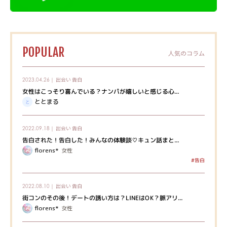
POPULAR
人気のコラム
出会い
告白
2023.04.26｜
女性はこっそり喜んでいる？ナンパが嬉しいと感じる心...
ととまる
出会い
告白
2022.09.18｜
告白された！告白した！みんなの体験談♡キュン話まと...
florens*
女性
#告白
出会い
告白
2022.08.10｜
街コンのその後！デートの誘い方は？LINEはOK？脈アリ...
florens*
女性