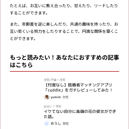
たとえば、お互いに教え合ったり、甘えたり、リードしたり
することができます。
また、年齢差を逆に楽しんだり、共通の趣味を持ったり、お
互い若くいる努力をしたりすることで、円満な関係を築くこ
とができます。
もっと読みたい！あなたにおすすめの記事
はこちら
PR
浮気/不倫
>
浮気
【忖度なし】既婚者マッチングアプリ
「cuddle」をガチレビューしてみた！
yumim
女性
体験談
出会い
>
学校
イケてない自分に高嶺の花の彼女ができ
た話。
おうし
男性