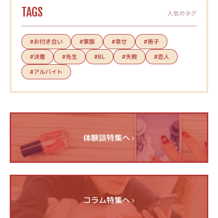
TAGS
人気のタグ
#お付き合い
#家族
#幸せ
#男子
#決意
#先生
#失敗
#恋人
#BL
#アルバイト
体験談特集へ
コラム特集へ