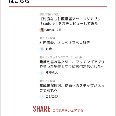
はこちら
PR
浮気/不倫
>
浮気
【忖度なし】既婚者マッチングアプリ
「cuddle」をガチレビューしてみた！
yumim
女性
体験談
出会い
>
職場
社内恋愛。オンもオフも大好き
ゑ音
体験談
出会い
>
マッチングアプリ/出会い系
元彼を忘れるために、マッチングアプリ
で会った男性とすぐにお付き合いしたけ
ど…
すずらん
体験談
出会い
>
職場
年齢差が原因、結婚へのステップがネッ
クで別れへ
コジコジ
SHARE
この記事をシェアする