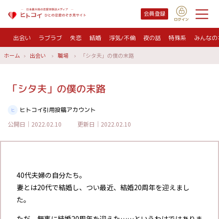
会員登録
出会い
ラブラブ
失恋
結婚
浮気/不倫
夜の話
特殊系
みんなの
ホーム
出会い
職場
「シタ夫」の僕の末路
「シタ夫」の僕の末路
ヒトコイ引用投稿アカウント
公開日｜2022.02.10
更新日｜2022.02.10
40代夫婦の自分たち。
妻とは20代で結婚し、つい最近、結婚20周年を迎えまし
た。
ただ、無事に結婚20周年を迎えた……というわけではありま