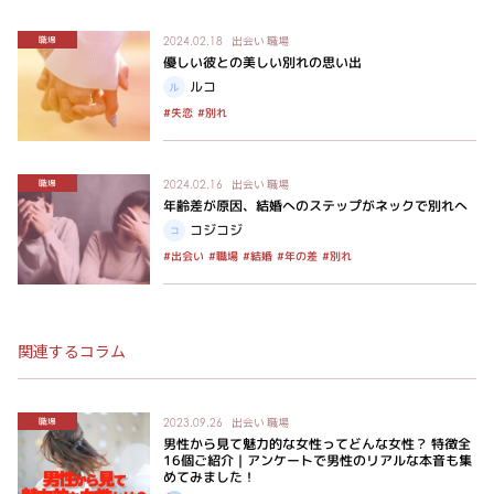
出会い
職場
職場
2024.02.18
優しい彼との美しい別れの思い出
ルコ
#失恋
#別れ
出会い
職場
職場
2024.02.16
年齢差が原因、結婚へのステップがネックで別れへ
コジコジ
#出会い
#年の差
#職場
#結婚
#別れ
関連するコラム
出会い
職場
職場
2023.09.26
男性から見て魅力的な女性ってどんな女性？ 特徴全
16個ご紹介｜アンケートで男性のリアルな本音も集
めてみました！