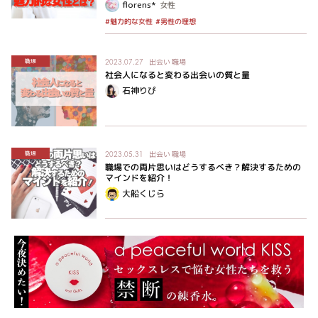
florens*
女性
#魅力的な女性
#男性の理想
出会い
職場
職場
2023.07.27
社会人になると変わる出会いの質と量
石神りぴ
出会い
職場
職場
2023.05.31
職場での両片思いはどうするべき？解決するための
マインドを紹介！
大船くじら