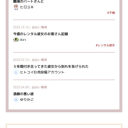
職場のパートさんと
ヒロユキ
#不倫
出会い
職場
2022.12.16｜
今週のレンタル彼女のお客さん記録
Airi
#レンタル彼女
出会い
職場
2022.02.10｜
５年間付き合ってきた彼女から別れを告げられた
ヒトコイ引用投稿アカウント
出会い
職場
2022.04.08｜
酒癖の悪い彼
ゆりかご