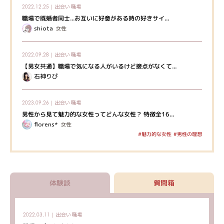
出会い
職場
2022.12.25｜
職場で既婚者同士...お互いに好意がある時の好きサイ...
shiota
女性
出会い
職場
2022.09.28｜
【男女共通】職場で気になる人がいるけど接点がなくて...
石神りぴ
出会い
職場
2023.09.26｜
男性から見て魅力的な女性ってどんな女性？ 特徴全16...
florens*
女性
#魅力的な女性
#男性の理想
体験談
質問箱
出会い
職場
2022.03.11｜