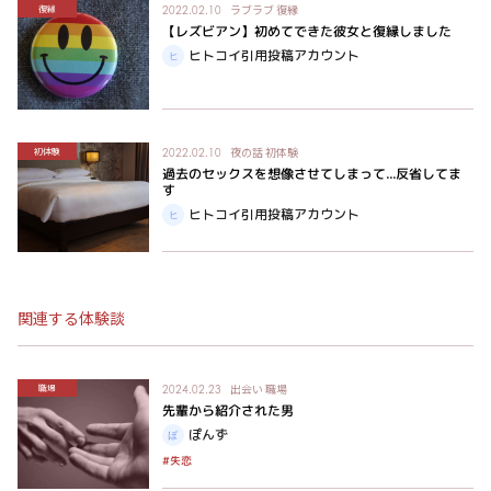
ラブラブ
復縁
復縁
2022.02.10
【レズビアン】初めてできた彼女と復縁しました
ヒトコイ引用投稿アカウント
夜の話
初体験
初体験
2022.02.10
過去のセックスを想像させてしまって...反省してま
す
ヒトコイ引用投稿アカウント
関連する体験談
出会い
職場
職場
2024.02.23
先輩から紹介された男
ぽんず
#失恋