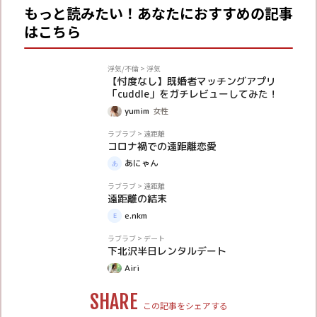
もっと読みたい！あなたにおすすめの記事
はこちら
PR
浮気/不倫
>
浮気
【忖度なし】既婚者マッチングアプリ
「cuddle」をガチレビューしてみた！
yumim
女性
体験談
ラブラブ
>
遠距離
コロナ禍での遠距離恋愛
あにゃん
体験談
ラブラブ
>
遠距離
遠距離の結末
e.nkm
体験談
ラブラブ
>
デート
下北沢半日レンタルデート
Airi
SHARE
この記事をシェアする