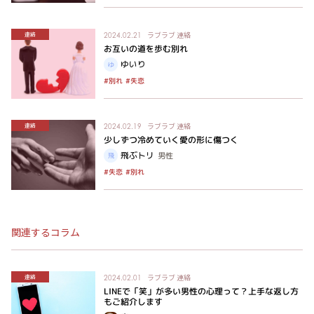
ラブラブ
連絡
連絡
2024.02.21
お互いの道を歩む別れ
ゆいり
#別れ
#失恋
ラブラブ
連絡
連絡
2024.02.19
少しずつ冷めていく愛の形に傷つく
飛ぶトリ
男性
#失恋
#別れ
関連するコラム
ラブラブ
連絡
連絡
2024.02.01
LINEで「笑」が多い男性の心理って？上手な返し方
もご紹介します