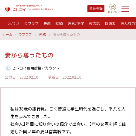
会員登録
出会い
ラブラブ
失恋
結婚
浮気/不倫
夜の話
特殊系
みんなの
ホーム
ラブラブ
連絡
妻から奪ったもの
妻から奪ったもの
ヒトコイ引用投稿アカウント
公開日｜2022.02.10
更新日｜2022.02.10
私は38歳の銀行員。ごく普通に学生時代を過ごし、平凡な人
生を歩んできました。
社会人1年目に知り合いの紹介で出会い、3年の交際を経て結
婚した同い年の妻は営業職です。