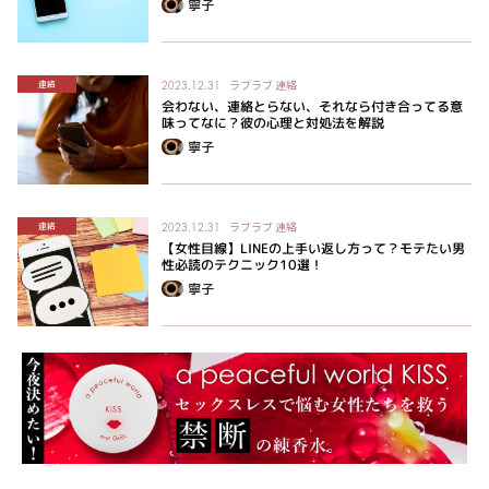
寧子
ラブラブ
連絡
連絡
2023.12.31
会わない、連絡とらない、それなら付き合ってる意
味ってなに？彼の心理と対処法を解説
寧子
ラブラブ
連絡
連絡
2023.12.31
【女性目線】LINEの上手い返し方って？モテたい男
性必読のテクニック10選！
寧子