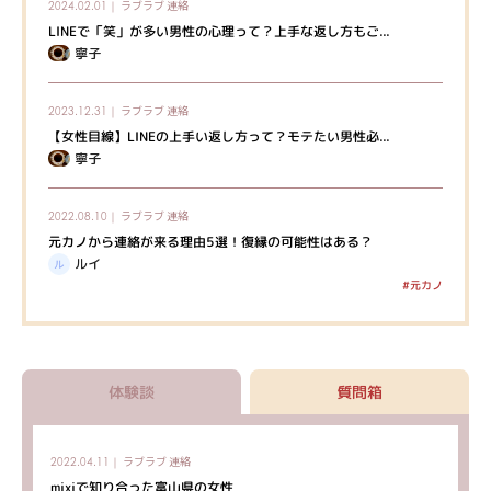
ラブラブ
連絡
2024.02.01｜
LINEで「笑」が多い男性の心理って？上手な返し方もご...
寧子
ラブラブ
連絡
2023.12.31｜
【女性目線】LINEの上手い返し方って？モテたい男性必...
寧子
ラブラブ
連絡
2022.08.10｜
元カノから連絡が来る理由5選！復縁の可能性はある？
ルイ
#元カノ
体験談
質問箱
ラブラブ
連絡
2022.04.11｜
mixiで知り合った富山県の女性