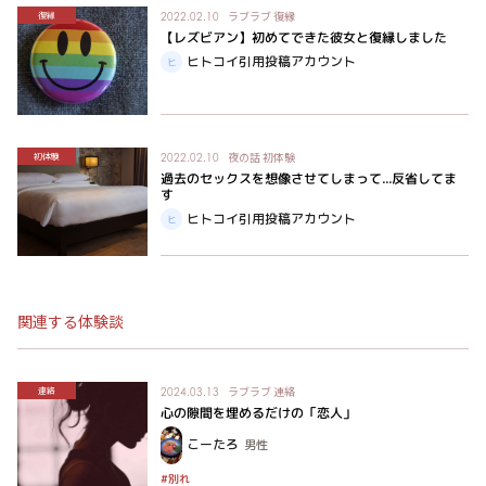
ラブラブ
復縁
復縁
2022.02.10
【レズビアン】初めてできた彼女と復縁しました
ヒトコイ引用投稿アカウント
夜の話
初体験
初体験
2022.02.10
過去のセックスを想像させてしまって...反省してま
す
ヒトコイ引用投稿アカウント
関連する体験談
ラブラブ
連絡
連絡
2024.03.13
心の隙間を埋めるだけの「恋人」
こーたろ
男性
#別れ