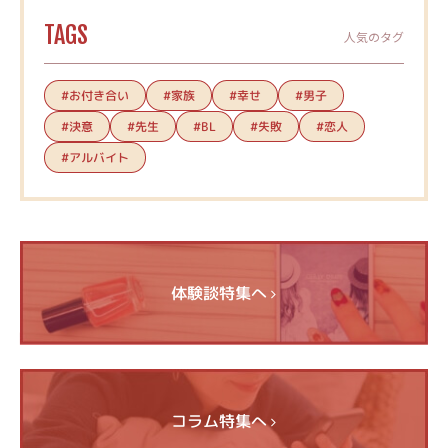
TAGS
人気のタグ
#お付き合い
#家族
#幸せ
#男子
#決意
#先生
#失敗
#恋人
#BL
#アルバイト
体験談特集へ
コラム特集へ