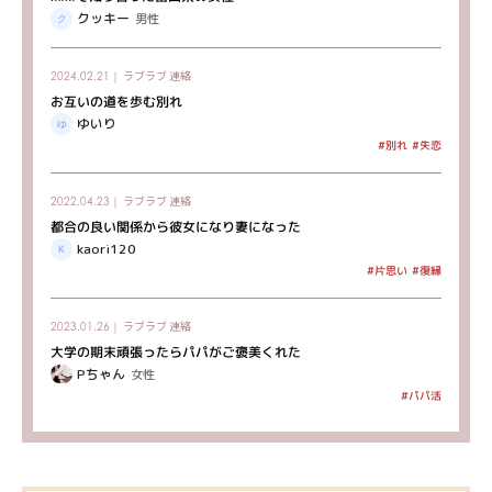
クッキー
男性
ラブラブ
連絡
2024.02.21｜
お互いの道を歩む別れ
ゆいり
#別れ
#失恋
ラブラブ
連絡
2022.04.23｜
都合の良い関係から彼女になり妻になった
kaori120
#片思い
#復縁
ラブラブ
連絡
2023.01.26｜
大学の期末頑張ったらパパがご褒美くれた
Pちゃん
女性
#パパ活