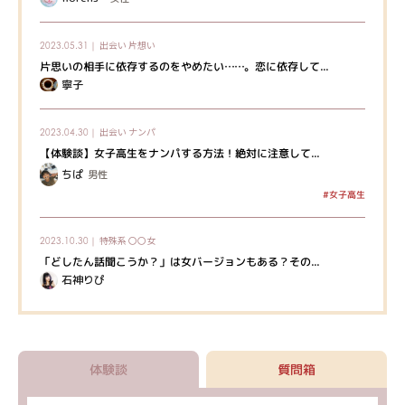
出会い
片想い
2023.05.31｜
片思いの相手に依存するのをやめたい……。恋に依存して...
寧子
出会い
ナンパ
2023.04.30｜
【体験談】女子高生をナンパする方法！絶対に注意して...
ちぱ
男性
#女子高生
特殊系
〇〇女
2023.10.30｜
「どしたん話聞こうか？」は女バージョンもある？その...
石神りぴ
体験談
質問箱