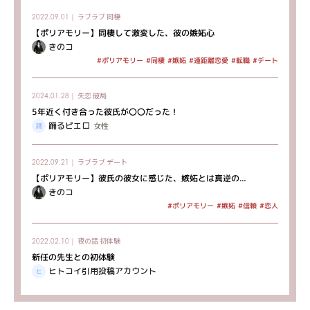
ラブラブ
同棲
2022.09.01｜
【ポリアモリー】同棲して激変した、彼の嫉妬心
きのコ
#ポリアモリー
#遠距離恋愛
#デート
#同棲
#嫉妬
#転職
失恋
破局
2024.01.28｜
5年近く付き合った彼氏が〇〇だった！
踊るピエロ
女性
ラブラブ
デート
2022.09.21｜
【ポリアモリー】彼氏の彼女に感じた、嫉妬とは真逆の...
きのコ
#ポリアモリー
#嫉妬
#信頼
#恋人
夜の話
初体験
2022.02.10｜
新任の先生との初体験
ヒトコイ引用投稿アカウント