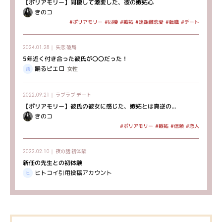
【ポリアモリー】同棲して激変した、彼の嫉妬心
きのコ
#ポリアモリー
#遠距離恋愛
#デート
#同棲
#嫉妬
#転職
失恋
破局
2024.01.28｜
5年近く付き合った彼氏が〇〇だった！
踊るピエロ
女性
ラブラブ
デート
2022.09.21｜
【ポリアモリー】彼氏の彼女に感じた、嫉妬とは真逆の...
きのコ
#ポリアモリー
#嫉妬
#信頼
#恋人
夜の話
初体験
2022.02.10｜
新任の先生との初体験
ヒトコイ引用投稿アカウント