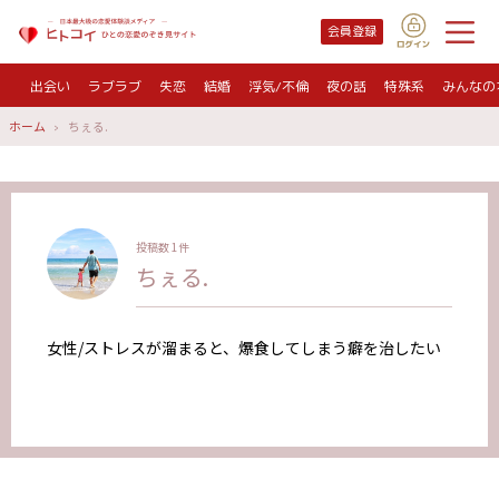
会員登録
出会い
ラブラブ
失恋
結婚
浮気/不倫
夜の話
特殊系
みんなの
ホーム
ちぇる.
投稿数 1件
ちぇる.
女性/ストレスが溜まると、爆食してしまう癖を治したい