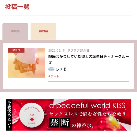
投稿一覧
体験談
質問箱
ラブラブ
記念日
記念日
2022.06.19
喧嘩ばかりしていた彼との誕生日ディナークルー
ズ
ちぇる.
#デート