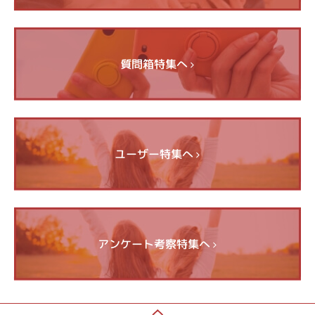
質問箱特集へ
ユーザー特集へ
アンケート考察特集へ