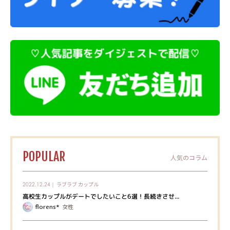
POPULAR
人気のコラム
ラブラブ
カップル
2022.12.24｜
高校生カップルがデートでしたいこと6選！長続きさせ...
florens*
女性