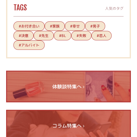
TAGS
人気のタグ
#お付き合い
#家族
#幸せ
#男子
#決意
#先生
#失敗
#恋人
#BL
#アルバイト
体験談特集へ
コラム特集へ