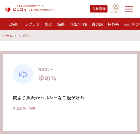
会員登録
出会い
ラブラブ
失恋
結婚
浮気/不倫
夜の話
特殊系
みんなの
ホーム
ゆめ🦄
投稿数 1件
ゆめ🦄
肉より魚派🐟ヘルシーなご飯が好み
都道府県：高知