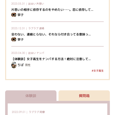
出会い
片想い
2023.05.31｜
片思いの相手に依存するのをやめたい……。恋に依存して...
寧子
ラブラブ
連絡
2023.12.31｜
会わない、連絡とらない、それなら付き合ってる意味っ...
寧子
出会い
ナンパ
2023.04.30｜
【体験談】女子高生をナンパする方法！絶対に注意して...
ちぱ
男性
#女子高生
体験談
質問箱
ラブラブ
同棲
2022.09.01｜