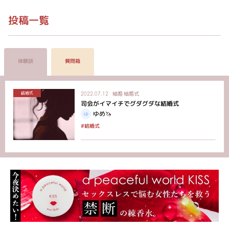
投稿一覧
体験談
質問箱
結婚
結婚式
結婚式
2022.07.12
司会がイマイチでグダグダな結婚式
ゆめ🦄
#結婚式