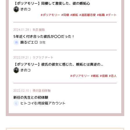
【ポリアモリー】同棲して激変した、彼の嫉妬心
きのコ
#ポリアモリー
#遠距離恋愛
#デート
#同棲
#嫉妬
#転職
失恋
破局
2024.01.28｜
5年近く付き合った彼氏が〇〇だった！
踊るピエロ
女性
ラブラブ
デート
2022.09.21｜
【ポリアモリー】彼氏の彼女に感じた、嫉妬とは真逆の...
きのコ
#ポリアモリー
#嫉妬
#信頼
#恋人
夜の話
初体験
2022.02.10｜
新任の先生との初体験
ヒトコイ引用投稿アカウント