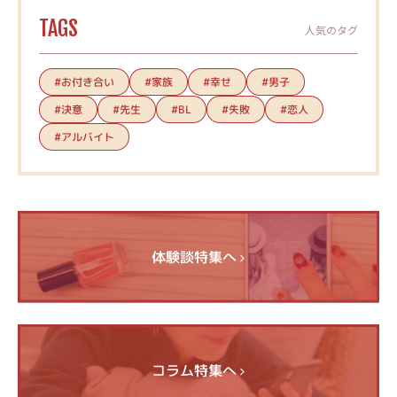
TAGS
人気のタグ
#お付き合い
#家族
#幸せ
#男子
#決意
#先生
#失敗
#恋人
#BL
#アルバイト
体験談特集へ
コラム特集へ