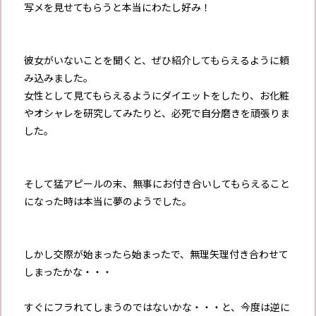
写メを見せてもらうと本当にわたし好み！
彼女がいないことを聞くと、ぜひ紹介してもらえるように頼
み込みました。
女性として見てもらえるようにダイエットをしたり、お化粧
やオシャレを研究してみたりと、必死で自分磨きを頑張りま
した。
そして猛アピールの末、無事にお付き合いしてもらえること
になった時は本当に夢のようでした。
しかし交際が始まったら始まったで、無理矢理付き合わせて
しまったかな・・・
すぐにフラれてしまうのではないかな・・・と、今度は逆に