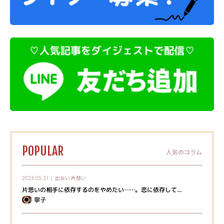
POPULAR
人気のコラム
出会い
片想い
2023.05.31｜
片思いの相手に依存するのをやめたい……。恋に依存して...
寧子