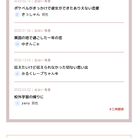
出会い
青春
2023.02.15｜
ポケベルがきっかけで彼女ができたありえない恋愛
きっしゃん
男性
出会い
青春
2023.01.26｜
異国の地で過ごした一年の恋
ゆきんこ❄️
出会い
青春
2022.12.05｜
伝えたいけど伝えられなかった切ない思い出
みるくレープちゃん🍓
出会い
青春
2022.03.22｜
校外学習の帰りに
zero
男性
#三角関係