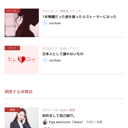
特殊系
ストーカー
ストーカー
2022.08.10
1年無職だった彼を振ったらストーカーになった
xochan
出会い
ナンパ
ナンパ
2022.03.17
日本人として譲れないもの
xochan
関連する体験談
出会い
青春
青春
2024.11.08
初めまして自己紹介。
Ega watoson（Aika）
30代
/
女性