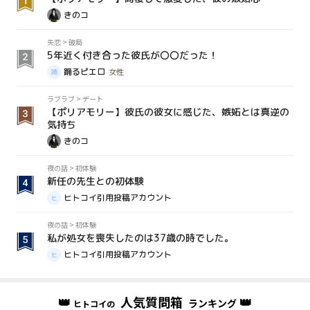
きのコ
失恋
>
破局
5年近く付き合った彼氏が〇〇だった！
踊るピエロ
女性
ラブラブ
>
デート
【ポリアモリー】彼氏の彼女に感じた、嫉妬とは真逆の
気持ち
きのコ
夜の話
>
初体験
新任の先生との初体験
ヒトコイ引用投稿アカウント
夜の話
>
初体験
私が処女を喪失したのは37歳の時でした。
ヒトコイ引用投稿アカウント
👑
人気質問箱
👑
ランキング
ヒトコイの