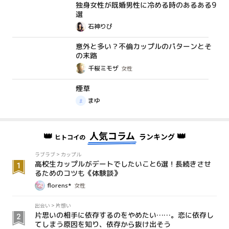
独身女性が既婚男性に冷める時のあるある9
コラム
選
石神りぴ
意外と多い？不倫カップルのパターンとそ
体験談
の末路
千桜ミモザ
女性
煙草
体験談
まゆ
👑
人気コラム
👑
ランキング
ヒトコイの
ラブラブ
>
カップル
高校生カップルがデートでしたいこと6選！長続きさせ
るためのコツも《体験談》
florens*
女性
出会い
>
片想い
片思いの相手に依存するのをやめたい……。恋に依存し
てしまう原因を知り、依存から抜け出そう