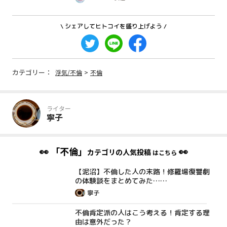
\ シェアしてヒトコイを盛り上げよう /
カテゴリー：
浮気/不倫
>
不倫
ライター
寧子
👀
「不倫」
👀
カテゴリの人気投稿
はこちら
【泥沼】不倫した人の末路！修羅場復讐劇
コラム
の体験談をまとめてみた……
寧子
不倫肯定派の人はこう考える！肯定する理
コラム
由は意外だった？