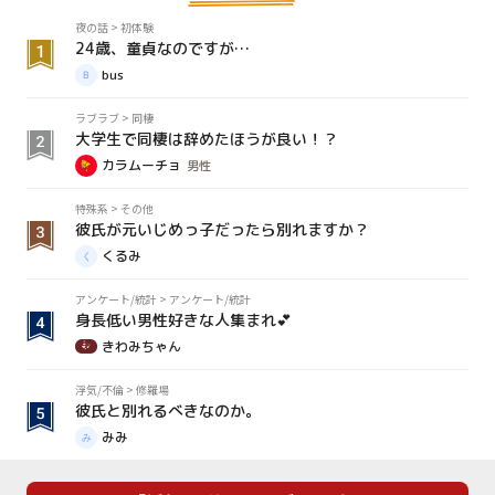
夜の話
>
初体験
24歳、童貞なのですが…
bus
ラブラブ
>
同棲
大学生で同棲は辞めたほうが良い！？
カラムーチョ
男性
特殊系
>
その他
彼氏が元いじめっ子だったら別れますか？
くるみ
アンケート/統計
>
アンケート/統計
身長低い男性好きな人集まれ💕
きわみちゃん
浮気/不倫
>
修羅場
彼氏と別れるべきなのか。
みみ