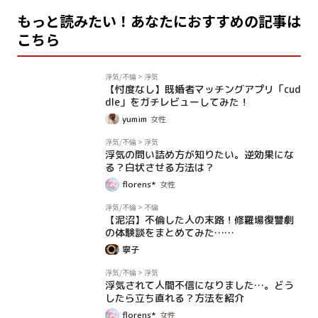
もっと読みたい！あなたにおすすめの記事は
こちら
PR
浮気/不倫
>
浮気
【忖度なし】既婚者マッチングアプリ「cud
dle」をガチレビューしてみた！
yumim
女性
コラム
浮気/不倫
>
浮気
浮気の問い詰め方が知りたい。逆効果にな
る？白状させる方法は？
florens*
女性
コラム
浮気/不倫
>
不倫
【泥沼】不倫した人の末路！修羅場復讐劇
の体験談をまとめてみた……
寧子
コラム
浮気/不倫
>
浮気
浮気されて人間不信になりました…。どう
したら立ち直れる？方法を紹介
florens*
女性