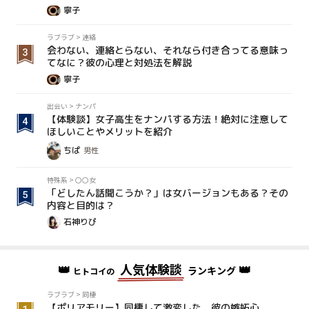
寧子
ラブラブ
>
連絡
会わない、連絡とらない、それなら付き合ってる意味っ
てなに？彼の心理と対処法を解説
寧子
出会い
>
ナンパ
【体験談】女子高生をナンパする方法！絶対に注意して
ほしいことやメリットを紹介
ちぱ
男性
特殊系
>
〇〇女
「どしたん話聞こうか？」は女バージョンもある？その
内容と目的は？
石神りぴ
👑
人気体験談
👑
ランキング
ヒトコイの
ラブラブ
>
同棲
【ポリアモリー】同棲して激変した、彼の嫉妬心