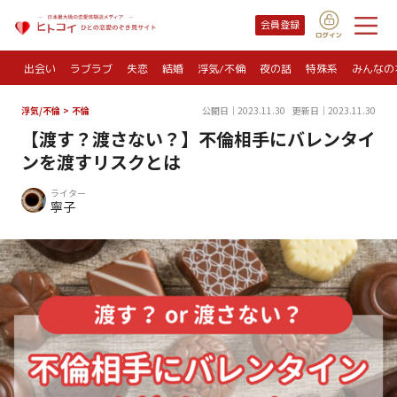
会員登録
出会い
ラブラブ
失恋
結婚
浮気/不倫
夜の話
特殊系
みんなの
浮気/不倫
>
不倫
公開日｜2023.11.30
更新日｜2023.11.30
【渡す？渡さない？】不倫相手にバレンタイ
ンを渡すリスクとは
ライター
寧子