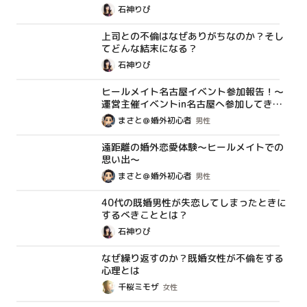
石神りぴ
上司との不倫はなぜありがちなのか？そし
コラム
てどんな結末になる？
石神りぴ
ヒールメイト名古屋イベント参加報告！～
体験談
運営主催イベントin名古屋へ参加してきま
した！会場の熱気を報告します！
まさと＠婚外初心者
男性
遠距離の婚外恋愛体験～ヒールメイトでの
体験談
思い出～
まさと＠婚外初心者
男性
40代の既婚男性が失恋してしまったときに
コラム
するべきこととは？
石神りぴ
なぜ繰り返すのか？既婚女性が不倫をする
体験談
心理とは
千桜ミモザ
女性