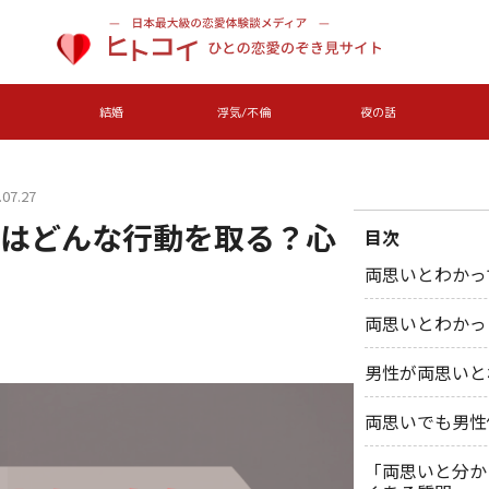
結婚
浮気/不倫
夜の話
07.27
はどんな行動を取る？心
目次
両思いとわかっ
両思いとわかっ
男性が両思いと
両思いでも男性
「両思いと分か