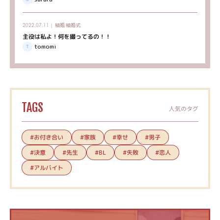
結婚
結婚式
2022.07.11｜
主役は私よ！何を撮ってるの！！
tomomi
TAGS
人気のタグ
#お付き合い
#家族
#幸せ
#男子
#決意
#先生
#失敗
#恋人
#BL
#アルバイト