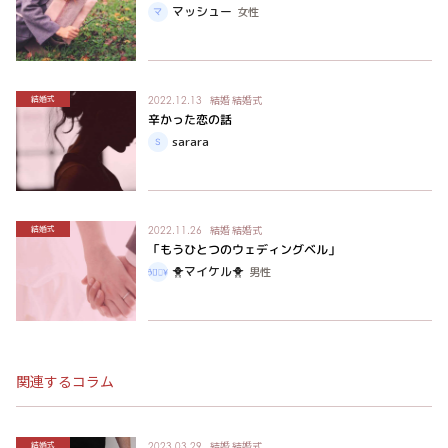
マッシュー
女性
結婚
結婚式
結婚式
2022.12.13
辛かった恋の話
sarara
結婚
結婚式
結婚式
2022.11.26
「もうひとつのウェディングベル」
🐥マイケル🐥
男性
関連するコラム
結婚
結婚式
結婚式
2023.03.29