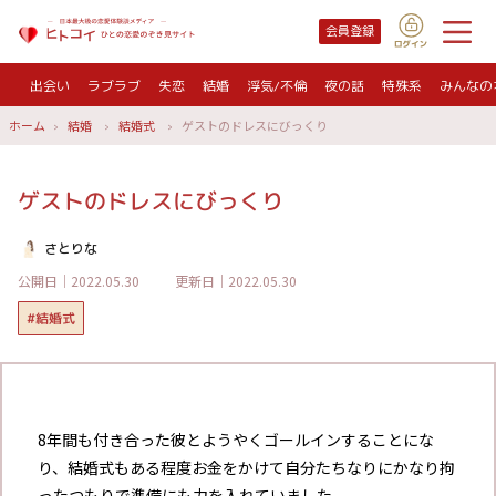
会員登録
出会い
ラブラブ
失恋
結婚
浮気/不倫
夜の話
特殊系
みんなの
ホーム
結婚
結婚式
ゲストのドレスにびっくり
ゲストのドレスにびっくり
さとりな
公開日｜2022.05.30
更新日｜2022.05.30
#結婚式
8年間も付き合った彼とようやくゴールインすることにな
り、結婚式もある程度お金をかけて自分たちなりにかなり拘
ったつもりで準備にも力を入れていました。