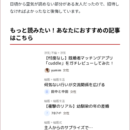
日頃から空気が読めない部分がある友人だったので、招待し
なければよかったなと後悔しています。
もっと読みたい！あなたにおすすめの記事
はこちら
PR
浮気/不倫
>
浮気
【忖度なし】既婚者マッチングアプリ
「cuddle」をガチレビューしてみた！
yumim
女性
体験談
結婚
>
結婚生活
何気ない行いが交流関係を広げる
田中と中田
女性
体験談
結婚
>
結婚生活
【衝撃のリアル】幼馴染の年の差婚
787🌱
女性
体験談
結婚
>
結婚式
主人からのサプライズで…