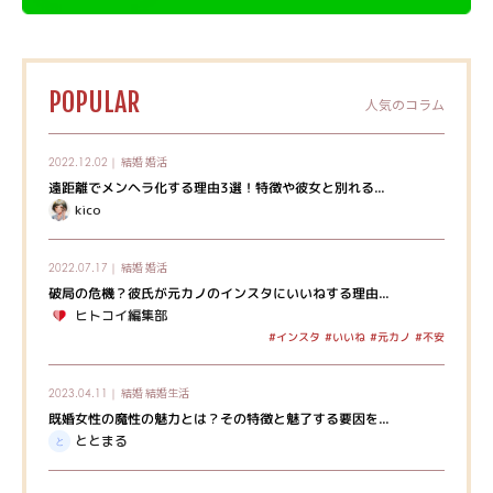
POPULAR
人気のコラム
結婚
婚活
2022.12.02｜
遠距離でメンヘラ化する理由3選！特徴や彼女と別れる...
kico
結婚
婚活
2022.07.17｜
破局の危機？彼氏が元カノのインスタにいいねする理由...
ヒトコイ編集部
#インスタ
#いいね
#元カノ
#不安
結婚
結婚生活
2023.04.11｜
既婚女性の魔性の魅力とは？その特徴と魅了する要因を...
ととまる