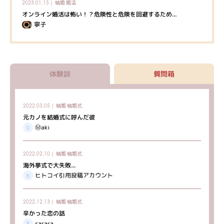
結婚
婚活
2023.01.15｜
オンライン婚活は怖い！？危険性と危険を回避するため...
寧子
体験談
質問箱
結婚
結婚式
2022.03.05｜
元カノを結婚式に呼んだ彼
Ⓜ︎aki
結婚
結婚式
2022.02.10｜
海外挙式で大失敗...
ヒトコイ引用投稿アカウント
結婚
結婚式
2022.12.13｜
辛かった恋の話
sarara