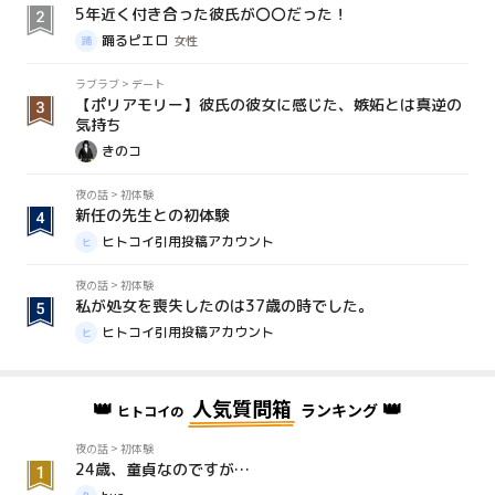
5年近く付き合った彼氏が〇〇だった！
踊るピエロ
女性
ラブラブ
>
デート
【ポリアモリー】彼氏の彼女に感じた、嫉妬とは真逆の
気持ち
きのコ
夜の話
>
初体験
新任の先生との初体験
ヒトコイ引用投稿アカウント
夜の話
>
初体験
私が処女を喪失したのは37歳の時でした。
ヒトコイ引用投稿アカウント
👑
人気質問箱
👑
ランキング
ヒトコイの
夜の話
>
初体験
24歳、童貞なのですが…