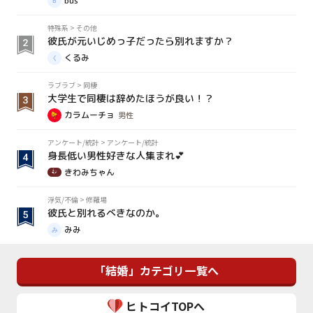
bus
特殊系
>
その他
彼氏が元いじめっ子だったら別れますか？
くるみ
ラブラブ
>
同棲
大学生で同棲は辞めたほうが良い！？
カラムーチョ
男性
アンケート/統計
>
アンケート/統計
身長低い男性好きな人集まれ💕
きわみちゃん
浮気/不倫
>
修羅場
彼氏と別れるべきなのか。
みみ
「結婚」カテゴリ一覧へ
ヒトコイTOPへ