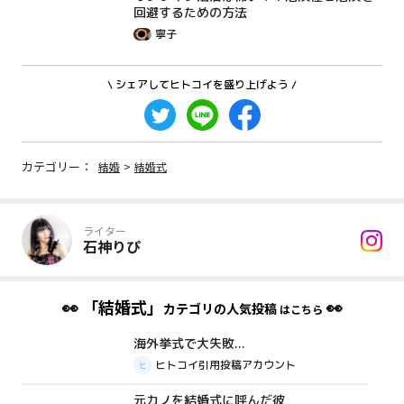
回避するための方法
寧子
\ シェアしてヒトコイを盛り上げよう /
カテゴリー：
結婚
>
結婚式
ライター
石神りぴ
👀
「結婚式」
👀
カテゴリの人気投稿
はこちら
海外挙式で大失敗...
体験談
ヒトコイ引用投稿アカウント
元カノを結婚式に呼んだ彼
体験談