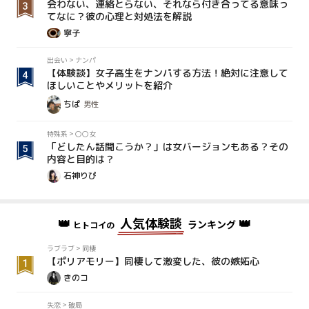
会わない、連絡とらない、それなら付き合ってる意味っ
てなに？彼の心理と対処法を解説
寧子
出会い
>
ナンパ
【体験談】女子高生をナンパする方法！絶対に注意して
ほしいことやメリットを紹介
ちぱ
男性
特殊系
>
〇〇女
「どしたん話聞こうか？」は女バージョンもある？その
内容と目的は？
石神りぴ
👑
人気体験談
👑
ランキング
ヒトコイの
ラブラブ
>
同棲
【ポリアモリー】同棲して激変した、彼の嫉妬心
きのコ
失恋
>
破局