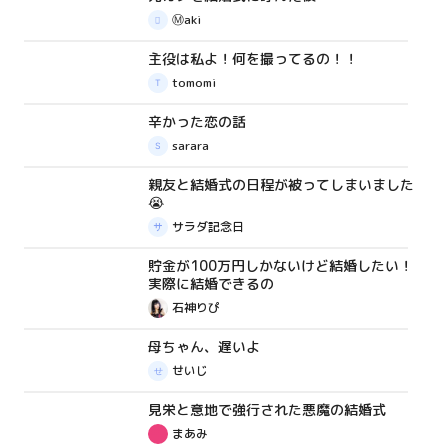
Ⓜ︎aki
主役は私よ！何を撮ってるの！！
体験談
tomomi
辛かった恋の話
体験談
sarara
親友と結婚式の日程が被ってしまいました
質問箱
😭
サラダ記念日
貯金が100万円しかないけど結婚したい！
コラム
実際に結婚できるの
石神りぴ
母ちゃん、遅いよ
体験談
せいじ
見栄と意地で強行された悪魔の結婚式
体験談
まあみ