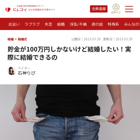
会員登録
出会い
ラブラブ
失恋
結婚
浮気/不倫
夜の話
特殊系
みんなの
結婚
>
結婚式
公開日｜2023.03.29
更新日｜2023.03.29
貯金が100万円しかないけど結婚したい！実
際に結婚できるの
ライター
石神りぴ