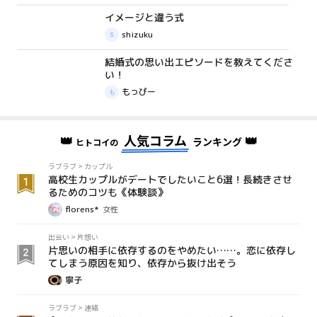
イメージと違う式
体験談
shizuku
結婚式の思い出エピソードを教えてくださ
質問箱
い！
もっぴー
👑
人気コラム
👑
ランキング
ヒトコイの
ラブラブ
>
カップル
高校生カップルがデートでしたいこと6選！長続きさせ
るためのコツも《体験談》
florens*
女性
出会い
>
片想い
片思いの相手に依存するのをやめたい……。恋に依存し
てしまう原因を知り、依存から抜け出そう
寧子
ラブラブ
>
連絡