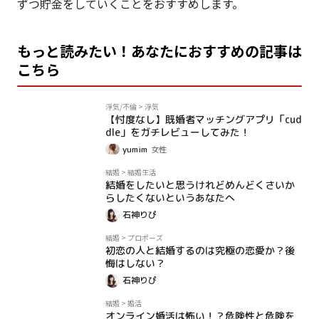
ずつ貯金をしていくことをおすすめします。
もっと読みたい！あなたにおすすめの記事は
こちら
PR
浮気/不倫
>
浮気
【忖度なし】既婚者マッチングアプリ「cud
dle」をガチレビューしてみた！
yumim
女性
コラム
結婚
>
結婚生活
結婚をしたいと思うけれどめんどくさいか
らしたくないというあなたへ
石神りぴ
コラム
結婚
>
プロポーズ
初恋の人と結婚するのは究極の恋愛か？後
悔はしない？
石神りぴ
コラム
結婚
>
婚活
オンライン婚活は怖い！？危険性と危険を