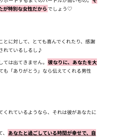
サポートするまでのハードルが高いもの。
そ
たが特別な女性だから
でしょう♡
ことに対して、とても喜んでくれたり、感謝
されているしるし♪
しては出てきません。
彼なりに、あなたを大
ても「ありがとう」なら伝えてくれる男性
てくれているようなら、それは彼があなたに
て、
あなたと過ごしている時間が幸せで、自