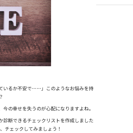
ているか不安で……」このようなお悩みを持
？
、今の幸せを失うのが心配になりますよね。
か診断できるチェックリストを作成しました
か、チェックしてみましょう！