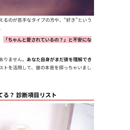
えるのが苦手なタイプの方や、“好き”という
。
、
「ちゃんと愛されているの？」と不安にな
ありません。
あなた自身がまだ彼を理解でき
ストを活用して、彼の本音を探っちゃいまし
てる？ 診断項目リスト