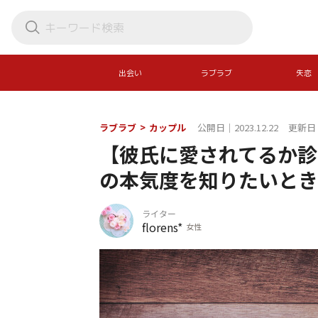
出会い
ラブラブ
失恋
ラブラブ
>
カップル
公開日｜2023.12.22
更新日｜2
【彼氏に愛されてるか診
の本気度を知りたいとき
ライター
florens*
女性