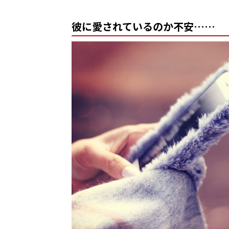
彼に愛されているのか不安……