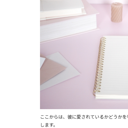
ここからは、彼に愛されているかどうかを
します。