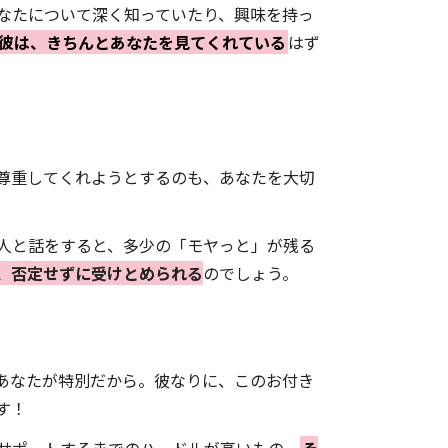
なたについて深く知っていたり、興味を持っ
彼は、きちんとあなたを見てくれている
はず
尊重してくれようとするのも、あなたを大切
人と話をすると、多少の「モヤっと」が残る
、否定せずに受けとめられる
のでしょう。
あなたが特別だから。彼なりに、このお付き
す！