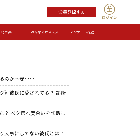
会員登録する
特殊系
みんなのオススメ
アンケート/統計
るのか不安……
ク》彼氏に愛されてる？ 診断
た？ ベタ惚れ度合いを診断し
り大事にしてない彼氏とは？