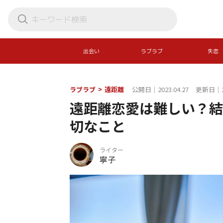
出会い
ラブラブ
失恋
ラブラブ
>
遠距離
公開日｜2023.04.27
更新日｜20
遠距離恋愛は難しい？結
切なこと
ライター
寧子