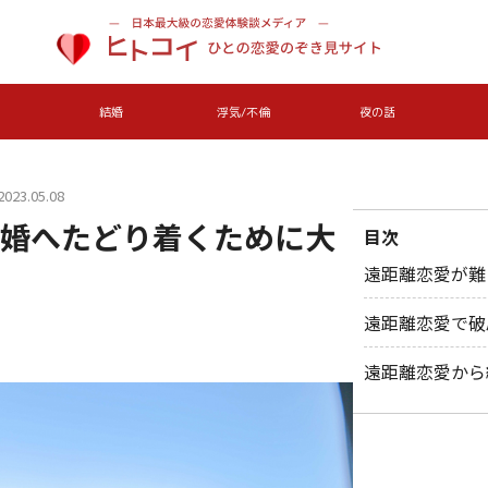
結婚
浮気/不倫
夜の話
23.05.08
婚へたどり着くために大
目次
遠距離恋愛が難
遠距離恋愛で破
遠距離恋愛から