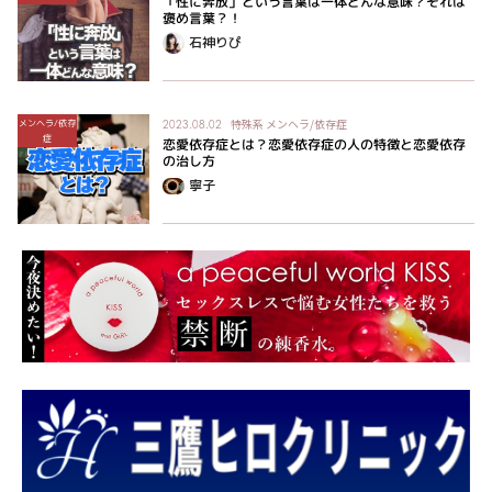
「性に奔放」という言葉は一体どんな意味？それは
褒め言葉？！
石神りぴ
特殊系
メンヘラ/依存症
メンヘラ/依存
2023.08.02
症
恋愛依存症とは？恋愛依存症の人の特徴と恋愛依存
の治し方
寧子