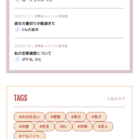
女性
特殊系
メンヘラ/依存症
2022.03.11｜
彼女の裏切りが酷過ぎた
3%の鈴木
特殊系
メンヘラ/依存症
2023.04.20｜
私の恋愛遍歴について
ポテ丸
男性
TAGS
人気のタグ
#お付き合い
#家族
#幸せ
#男子
#決意
#先生
#失敗
#恋人
#BL
#アルバイト