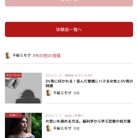
体験談一覧へ
の他の投稿
千桜ミモザ
女性
特殊系
モラハラ/DV
モラハラ/DV
2024.01.22
DV男に好かれる！歪んだ愛情にハマる女性とDV男の
特徴
千桜ミモザ
女性
出会い
片想い
片想い
2023.12.17
片思いを諦める方法。脳科学から学ぶ恋愛の処方箋
千桜ミモザ
女性