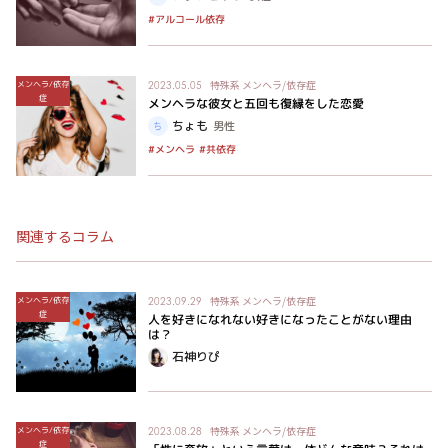
#アルコール依存
特殊系
メンヘラ/依存症
メンヘラ/依存
2023.05.05
症
メンヘラな彼女と五回も復縁をした恋愛
ちょも
男性
#メンヘラ
#共依存
関連するコラム
特殊系
メンヘラ/依存症
メンヘラ/依存
2023.09.29
症
人を好きになれない好きになったことがない理由
は？
石神りぴ
特殊系
メンヘラ/依存症
メンヘラ/依存
2023.08.28
症