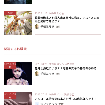
特殊系
その他
その他
2023.11.18
歌舞伎町ホスト殺人未遂事件に見る。ホストとの本
気恋愛はできるか？
千桜ミモザ
女性
関連する体験談
特殊系
メンヘラ/依存症
メンヘラ/依存
2023.08.25
症
意外と身近にいる？！地雷系女子の特徴あるある
千桜ミモザ
女性
特殊系
メンヘラ/依存症
メンヘラ/依存
2023.07.18
症
アルコール依存症は本人も苦しい病気なんです！
ラブラビッツ
女性