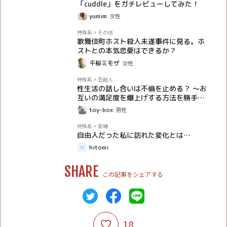
「cuddle」をガチレビューしてみた！
yumim
女性
体験談
特殊系
>
その他
歌舞伎町ホスト殺人未遂事件に見る。ホ
ストとの本気恋愛はできるか？
千桜ミモザ
女性
体験談
特殊系
>
芸能人
性生活の話し合いは不倫を止める？ ～お
互いの満足度を爆上げする方法を勝手に
考えてみた～
toy-box
男性
体験談
特殊系
>
束縛
自由人だった私に訪れた変化とは…
hitomi
SHARE
この記事をシェアする
18