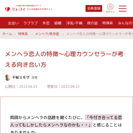
会員登録
出会い
ラブラブ
失恋
結婚
浮気/不倫
夜の話
特殊系
みんなの
ホーム
特殊系
メンヘラ/依存症
メンヘラ恋人の特徴～心理カウンセラーが考
メンヘラ恋人の特徴～心理カウンセラーが考
える向き合い方
千桜ミモザ
女性
公開日｜2023.06.15
更新日｜2023.06.15
周囲からメンヘラの話題を聞くたびに、
「今付き合ってる恋
人ってもしかしたらメンヘラなのかも・・」
と感じることは
ありませんか。