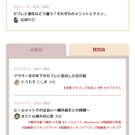
出会い
告白
2024.01.30｜
セフレと彼氏などう違う？それぞれのメリットとデメリ...
石神りぴ
体験談
質問箱
出会い
告白
2022.08.12｜
アラサー女が年下のセフレに告白した日の話
とうもろ こしき
女性
#ラブホテル
#セフレ
#出会い
#恋愛
#性
出会い
告白
2024.07.07｜
ヒールメイトでの出会い～婚外彼女との時間～
まさと＠婚外初心者
男性
#ヒールメイト
#既婚者の恋愛
#Healmate
#婚外恋愛
#婚外
#不倫
#既婚者マッチングサイト
#既婚者マッチングアプリ
#既婚者マッチング