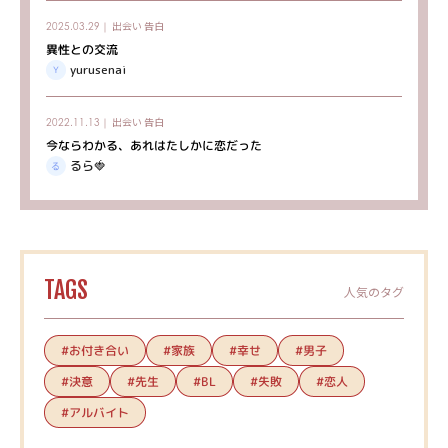
出会い
告白
2025.03.29｜
異性との交流
yurusenai
出会い
告白
2022.11.13｜
今ならわかる、あれはたしかに恋だった
るら🍓
TAGS
人気のタグ
#お付き合い
#家族
#幸せ
#男子
#決意
#先生
#失敗
#恋人
#BL
#アルバイト