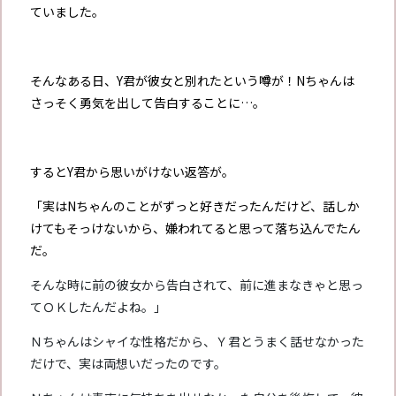
ていました。
そんなある日、Y君が彼女と別れたという噂が！Nちゃんは
さっそく勇気を出して告白することに…。
するとY君から思いがけない返答が。
「実はNちゃんのことがずっと好きだったんだけど、話しか
けてもそっけないから、嫌われてると思って落ち込んでたん
だ。
そんな時に前の彼女から告白されて、前に進まなきゃと思っ
てＯＫしたんだよね。」
Ｎちゃんはシャイな性格だから、Ｙ君とうまく話せなかった
だけで、実は両想いだったのです。