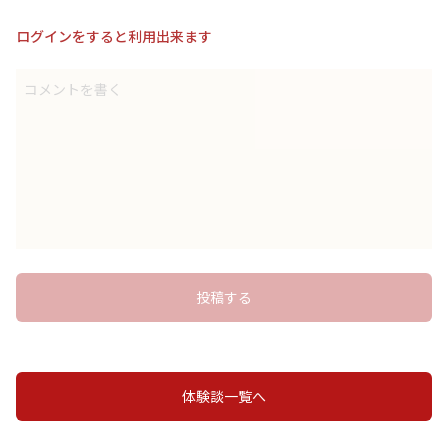
ログインをすると利用出来ます
コメントを書く
投稿する
体験談一覧へ