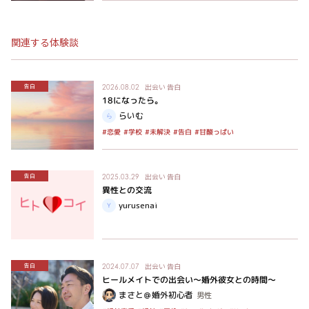
関連する体験談
出会い
告白
告白
2026.08.02
18になったら。
らいむ
#甘酸っぱい
#未解決
#恋愛
#学校
#告白
出会い
告白
告白
2025.03.29
異性との交流
yurusenai
出会い
告白
告白
2024.07.07
ヒールメイトでの出会い～婚外彼女との時間～
まさと＠婚外初心者
男性