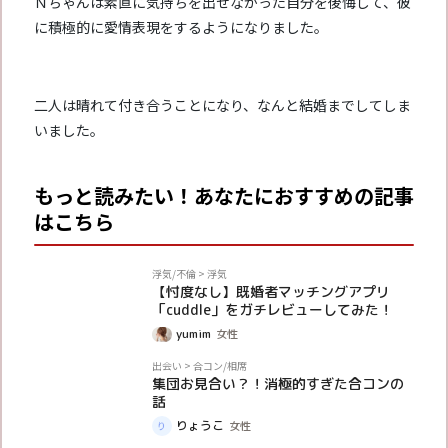
Ｎちゃんは素直に気持ちを出せなかった自分を後悔して、彼
に積極的に愛情表現をするようになりました。
二人は晴れて付き合うことになり、なんと結婚までしてしま
いました。
もっと読みたい！あなたにおすすめの記事
はこちら
PR
浮気/不倫
>
浮気
【忖度なし】既婚者マッチングアプリ
「cuddle」をガチレビューしてみた！
yumim
女性
体験談
出会い
>
合コン/相席
集団お見合い？！消極的すぎた合コンの
話
りょうこ
女性