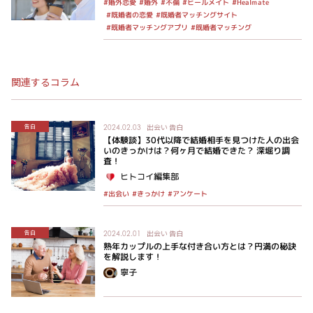
#ヒールメイト
#Healmate
#婚外恋愛
#婚外
#不倫
#既婚者マッチングサイト
#既婚者の恋愛
#既婚者マッチングアプリ
#既婚者マッチング
関連するコラム
出会い
告白
告白
2024.02.03
【体験談】30代以降で結婚相手を見つけた人の出会
いのきっかけは？何ヶ月で結婚できた？ 深堀り調
査！
ヒトコイ編集部
#アンケート
#きっかけ
#出会い
出会い
告白
告白
2024.02.01
熟年カップルの上手な付き合い方とは？円満の秘訣
を解説します！
寧子