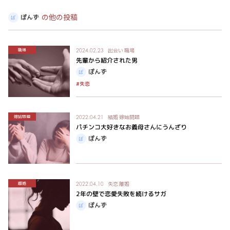
の他の投稿
ぽんず
出会い
職場
職場
2024.02.23
先輩から紹介された男
ぽんず
#失恋
結婚
嫁姑問題
嫁姑問題
2022.04.21
パチンコ大好きなお義母さんにうんざり
ぽんず
失恋
離婚
離婚
2022.04.10
2年の壁で恋愛失敗を続けるサガ
ぽんず