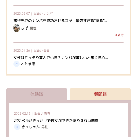
出会い
ナンパ
2023.05.07｜
旅行先でのナンパを成功させるコツ！最強すぎる"ある"...
ちぱ
男性
#旅行
出会い
告白
2023.04.26｜
女性はこっそり喜んでいる？ナンパが嬉しいと感じる心...
ととまる
体験談
質問箱
出会い
青春
2023.02.15｜
ポケベルがきっかけで彼女ができたありえない恋愛
きっしゃん
男性