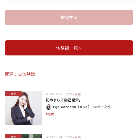
投稿する
体験談一覧へ
関連する体験談
出会い
青春
青春
2024.11.08
初めまして自己紹介。
Ega watoson（Aika）
30代
/
女性
#恋愛
出会い
青春
青春
2023.09.14