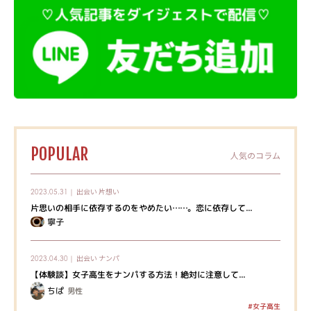
POPULAR
人気のコラム
出会い
片想い
2023.05.31｜
片思いの相手に依存するのをやめたい……。恋に依存して...
寧子
出会い
ナンパ
2023.04.30｜
【体験談】女子高生をナンパする方法！絶対に注意して...
ちぱ
男性
#女子高生