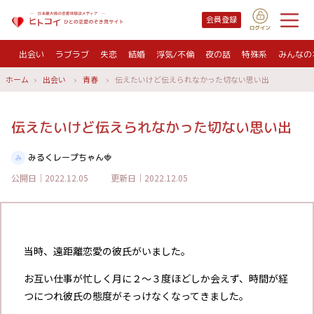
会員登録
出会い
ラブラブ
失恋
結婚
浮気/不倫
夜の話
特殊系
みんなの
ホーム
出会い
青春
伝えたいけど伝えられなかった切ない思い出
伝えたいけど伝えられなかった切ない思い出
みるくレープちゃん🍓
公開日｜2022.12.05
更新日｜2022.12.05
当時、遠距離恋愛の彼氏がいました。
お互い仕事が忙しく月に２～３度ほどしか会えず、時間が経
つにつれ彼氏の態度がそっけなくなってきました。