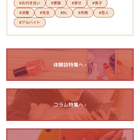
#お付き合い
#家族
#幸せ
#男子
#決意
#先生
#失敗
#恋人
#BL
#アルバイト
体験談特集へ
コラム特集へ