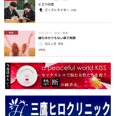
ヒミツの恋
ゴーストライター
女性
出会い
青春
青春
2023.05.01
縁もゆかりもない県で再開
らにぃ✌️
男性
#再会