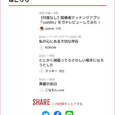
PR
浮気/不倫
>
浮気
【忖度なし】既婚者マッチングアプリ
「cuddle」をガチレビューしてみた！
yumim
女性
体験談
出会い
>
マッチングアプリ/出会い系
私の心にある大切な存在
KORON
体験談
出会い
>
学校
とにかく頑張ってふさわしい相手になろ
うとした
クッキー
男性
体験談
出会い
>
告白
真夏の告白
こなもん.com
SHARE
この記事をシェアする