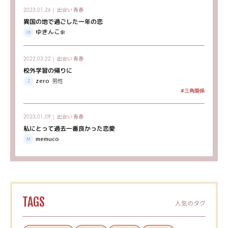
出会い
青春
2023.01.26｜
異国の地で過ごした一年の恋
ゆきんこ❄️
出会い
青春
2022.03.22｜
校外学習の帰りに
zero
男性
#三角関係
出会い
青春
2023.01.09｜
私にとって過去一番良かった恋愛
memuco
TAGS
人気のタグ