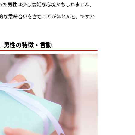
った男性は少し複雑な心境かもしれません。
的な意味合いを含むことがほとんど。ですか
｜男性の特徴・言動