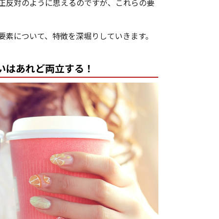
正反対のように思えるのですが、これらの要
要素について、特徴を深堀りしていきます。
いはあれど両立する！