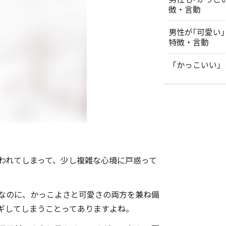
徴・言動
男性が｢可愛い
特徴・言動
「かっこいい」
われてしまって、少し複雑な心境に戸惑って
なのに、かっこよさと可愛さの両方を兼ね備
ギしてしまうことってありますよね。