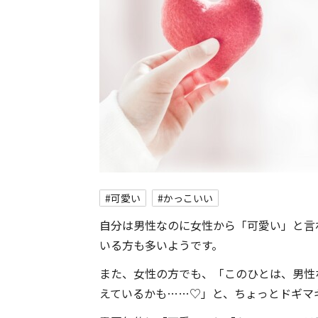
#可愛い
#かっこいい
自分は男性なのに女性から「可愛い」と言
いる方も多いようです。
また、女性の方でも、「このひとは、男性
えているかも……♡」と、ちょっとドギマ