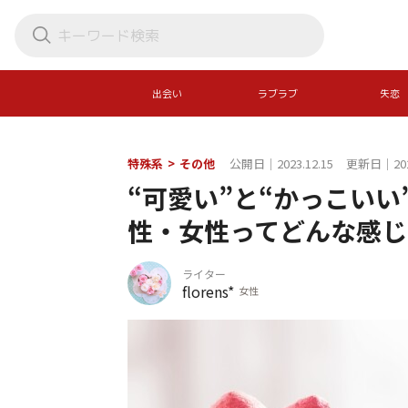
出会い
ラブラブ
失恋
特殊系
>
その他
公開日｜2023.12.15
更新日｜2023
“可愛い”と“かっこい
性・女性ってどんな感じ
ライター
florens*
女性