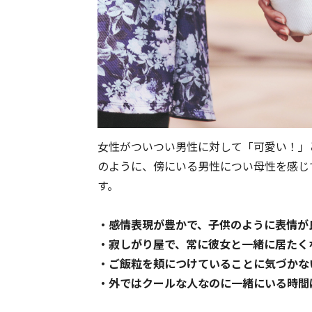
女性がついつい男性に対して「可愛い！」
のように、傍にいる男性につい母性を感じ
す。
・感情表現が豊かで、子供のように表情が
・寂しがり屋で、常に彼女と一緒に居たく
・ご飯粒を頬につけていることに気づかな
・外ではクールな人なのに一緒にいる時間