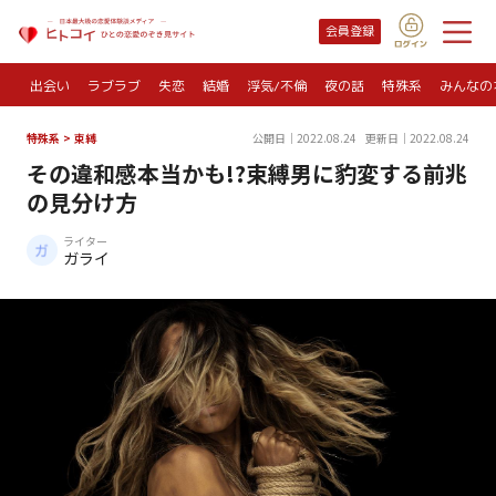
会員登録
出会い
ラブラブ
失恋
結婚
浮気/不倫
夜の話
特殊系
みんなの
特殊系
>
束縛
公開日｜2022.08.24
更新日｜2022.08.24
その違和感本当かも!?束縛男に豹変する前兆
の見分け方
ライター
ガライ