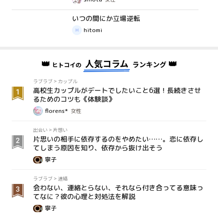
いつの間にか立場逆転
体験談
hitomi
👑
人気コラム
👑
ランキング
ヒトコイの
ラブラブ
>
カップル
高校生カップルがデートでしたいこと6選！長続きさせ
るためのコツも《体験談》
florens*
女性
出会い
>
片想い
片思いの相手に依存するのをやめたい……。恋に依存し
てしまう原因を知り、依存から抜け出そう
寧子
ラブラブ
>
連絡
会わない、連絡とらない、それなら付き合ってる意味っ
てなに？彼の心理と対処法を解説
寧子