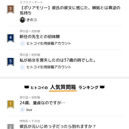
ラブラブ
>
デート
【ポリアモリー】彼氏の彼女に感じた、嫉妬とは真逆の
気持ち
きのコ
夜の話
>
初体験
新任の先生との初体験
ヒトコイ引用投稿アカウント
夜の話
>
初体験
私が処女を喪失したのは37歳の時でした。
ヒトコイ引用投稿アカウント
👑
人気質問箱
👑
ランキング
ヒトコイの
夜の話
>
初体験
24歳、童貞なのですが…
bus
特殊系
>
その他
彼氏が元いじめっ子だったら別れますか？