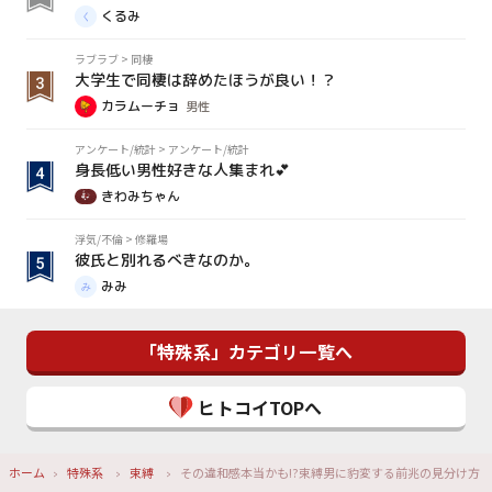
くるみ
ラブラブ
>
同棲
大学生で同棲は辞めたほうが良い！？
カラムーチョ
男性
アンケート/統計
>
アンケート/統計
身長低い男性好きな人集まれ💕
きわみちゃん
浮気/不倫
>
修羅場
彼氏と別れるべきなのか。
みみ
「特殊系」カテゴリ一覧へ
ヒトコイTOPへ
ホーム
特殊系
束縛
その違和感本当かも!?束縛男に豹変する前兆の見分け方