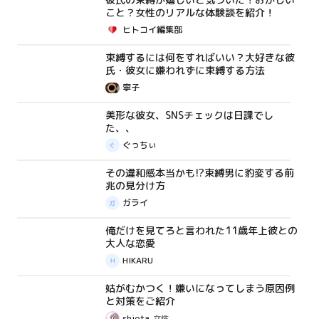
こと？女性のリアルな体験談を紹介！
ヒトコイ編集部
束縛するには何をすればいい？大好きな彼
コラム
氏・彼女に嫌われずに束縛する方法
寧子
美形な彼女、SNSチェックは日課でし
体験談
た、、
ぐっちぃ
その違和感本当かも!?束縛男に豹変する前
コラム
兆の見分け方
ガライ
俺だけを見てろと言われた11歳年上彼との
体験談
大人な恋愛
HIKARU
姑がむかつく！嫌いになってしまう原因例
コラム
と対策をご紹介
shiota
女性