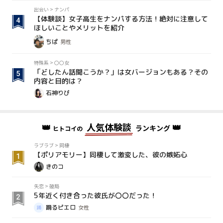
出会い
>
ナンパ
【体験談】女子高生をナンパする方法！絶対に注意して
ほしいことやメリットを紹介
ちぱ
男性
特殊系
>
〇〇女
「どしたん話聞こうか？」は女バージョンもある？その
内容と目的は？
石神りぴ
👑
人気体験談
👑
ランキング
ヒトコイの
ラブラブ
>
同棲
【ポリアモリー】同棲して激変した、彼の嫉妬心
きのコ
失恋
>
破局
5年近く付き合った彼氏が〇〇だった！
踊るピエロ
女性