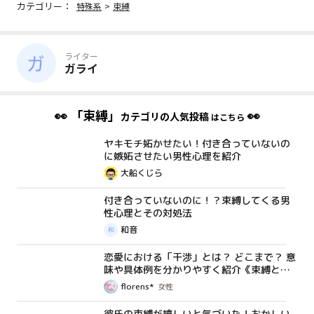
カテゴリー：
特殊系
>
束縛
ライター
ガライ
👀
「束縛」
👀
カテゴリの人気投稿
はこちら
ヤキモチ妬かせたい！付き合っていないの
コラム
に嫉妬させたい男性心理を紹介
大船くじら
付き合っていないのに！？束縛してくる男
コラム
性心理とその対処法
和音
恋愛における「干渉」とは？ どこまで？ 意
コラム
味や具体例を分かりやすく紹介《束縛との
違い》
florens*
女性
彼氏の束縛が嬉しいと気づいた！おかしい
コラム