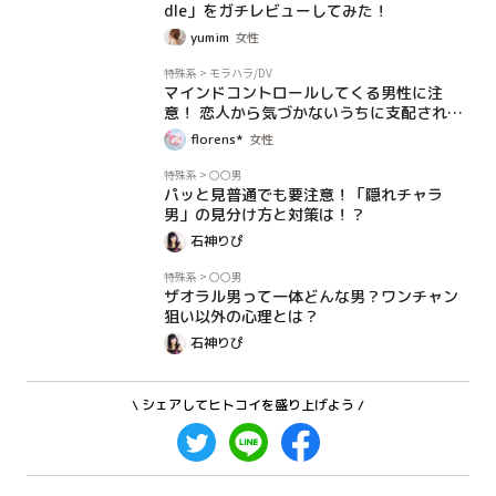
dle」をガチレビューしてみた！
yumim
女性
コラム
特殊系
>
モラハラ/DV
マインドコントロールしてくる男性に注
意！ 恋人から気づかないうちに支配されて
いない？ チェック項目＆対処法を紹介
florens*
女性
コラム
特殊系
>
〇〇男
パッと見普通でも要注意！「隠れチャラ
男」の見分け方と対策は！？
石神りぴ
コラム
特殊系
>
〇〇男
ザオラル男って一体どんな男？ワンチャン
狙い以外の心理とは？
石神りぴ
\ シェアしてヒトコイを盛り上げよう /