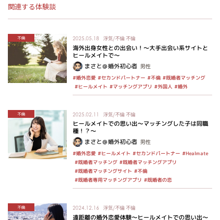
関連する体験談
浮気/不倫
不倫
不倫
2025.05.18
海外出身女性との出会い！～大手出会い系サイトと
ヒールメイトで～
まさと＠婚外初心者
男性
#セカンドパートナー
#既婚者マッチング
#婚外恋愛
#不倫
#マッチングアプリ
#ヒールメイト
#外国人
#婚外
浮気/不倫
不倫
不倫
2025.02.11
ヒールメイトでの思い出～マッチングした子は同職
種！？〜
まさと＠婚外初心者
男性
#セカンドパートナー
#ヒールメイト
#Healmate
#婚外恋愛
#既婚者マッチングアプリ
#既婚者マッチング
#既婚者マッチングサイト
#不倫
#既婚者専用マッチングアプリ
#既婚者の恋
浮気/不倫
不倫
不倫
2024.12.16
遠距離の婚外恋愛体験～ヒールメイトでの思い出～