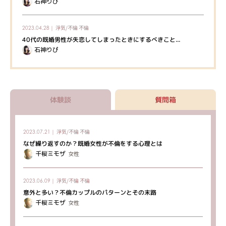
石神りぴ
浮気/不倫
不倫
2023.04.28｜
40代の既婚男性が失恋してしまったときにするべきこと...
石神りぴ
体験談
質問箱
浮気/不倫
不倫
2023.07.21｜
なぜ繰り返すのか？既婚女性が不倫をする心理とは
千桜ミモザ
女性
浮気/不倫
不倫
2023.06.09｜
意外と多い？不倫カップルのパターンとその末路
千桜ミモザ
女性