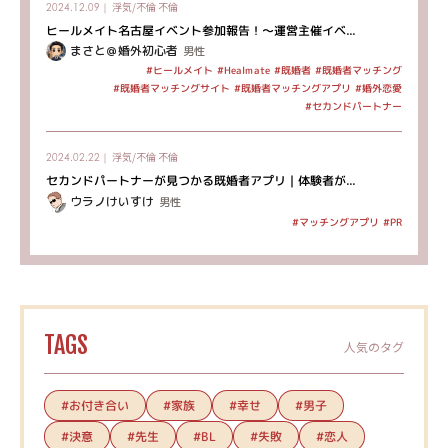
浮気/不倫
不倫
2024.12.09｜
ヒールメイト名古屋イベント参加報告！～運営主催イベ...
まさと＠婚外初心者
男性
#既婚者マッチング
#ヒールメイト
#Healmate
#既婚者
#既婚者マッチングサイト
#既婚者マッチングアプリ
#婚外恋愛
#セカンドパートナー
浮気/不倫
不倫
2024.02.22｜
セカンドパートナーが見つかる既婚者アプリ｜体験者が...
ウラノけいすけ
男性
#マッチングアプリ
#PR
TAGS
人気のタグ
#お付き合い
#家族
#幸せ
#男子
#決意
#先生
#失敗
#恋人
#BL