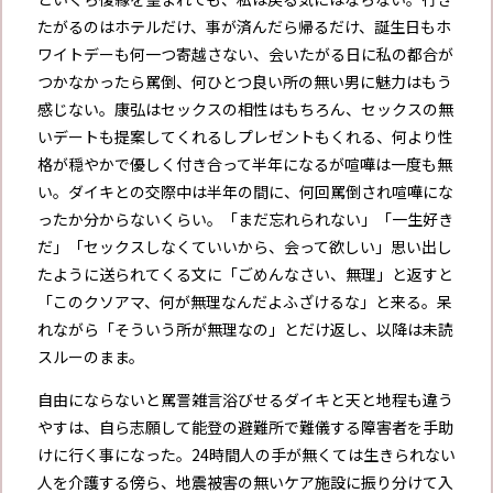
たがるのはホテルだけ、事が済んだら帰るだけ、誕生日もホ
ワイトデーも何一つ寄越さない、会いたがる日に私の都合が
つかなかったら罵倒、何ひとつ良い所の無い男に魅力はもう
感じない。康弘はセックスの相性はもちろん、セックスの無
いデートも提案してくれるしプレゼントもくれる、何より性
格が穏やかで優しく付き合って半年になるが喧嘩は一度も無
い。ダイキとの交際中は半年の間に、何回罵倒され喧嘩にな
ったか分からないくらい。「まだ忘れられない」「一生好き
だ」「セックスしなくていいから、会って欲しい」思い出し
たように送られてくる文に「ごめんなさい、無理」と返すと
「このクソアマ、何が無理なんだよふざけるな」と来る。呆
れながら「そういう所が無理なの」とだけ返し、以降は未読
スルーのまま。
自由にならないと罵詈雑言浴びせるダイキと天と地程も違う
やすは、自ら志願して能登の避難所で難儀する障害者を手助
けに行く事になった。24時間人の手が無くては生きられない
人を介護する傍ら、地震被害の無いケア施設に振り分けて入