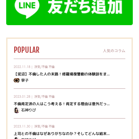
POPULAR
人気のコラム
浮気/不倫
不倫
2022.11.18｜
【泥沼】不倫した人の末路！修羅場復讐劇の体験談をま...
寧子
浮気/不倫
不倫
2023.01.28｜
不倫肯定派の人はこう考える！肯定する理由は意外だっ...
石神りぴ
浮気/不倫
不倫
2023.11.30｜
上司との不倫はなぜありがちなのか？そしてどんな結末...