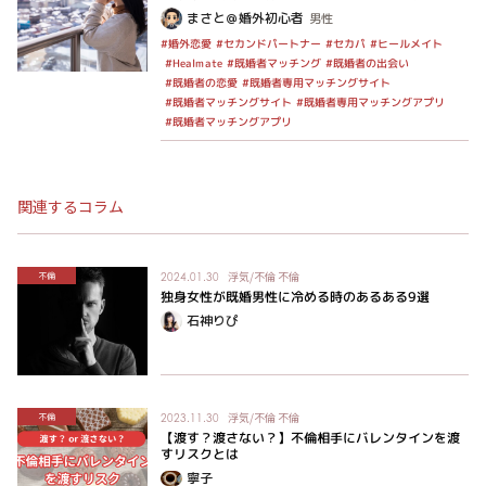
まさと＠婚外初心者
男性
#セカンドパートナー
#ヒールメイト
#婚外恋愛
#セカパ
#既婚者マッチング
#既婚者の出会い
#Healmate
#既婚者専用マッチングサイト
#既婚者の恋愛
#既婚者専用マッチングアプリ
#既婚者マッチングサイト
#既婚者マッチングアプリ
関連するコラム
浮気/不倫
不倫
不倫
2024.01.30
独身女性が既婚男性に冷める時のあるある9選
石神りぴ
浮気/不倫
不倫
不倫
2023.11.30
【渡す？渡さない？】不倫相手にバレンタインを渡
すリスクとは
寧子