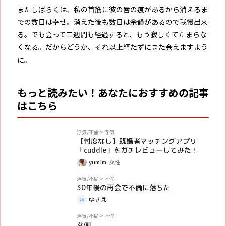
またしばらくは、私の首筋に彼の唇の痕があるから消えるま
での数日は幸せ。消えた後も数日は余韻があるので我慢出来
る。でも会って二週間も経過すると、もう寂しくてたまらな
くなる。だからどうか、それ以上経たずにまた会えますよう
に。
もっと読みたい！あなたにおすすめの記事
はこちら
PR
浮気/不倫
>
浮気
【忖度なし】既婚者マッチングアプリ
「cuddle」をガチレビューしてみた！
yumim
女性
体験談
浮気/不倫
>
不倫
30年後の再会で不倫に落ちた
ゆきえ
体験談
浮気/不倫
>
不倫
女側