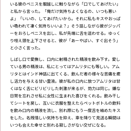
いる彼のペニスを服越しに触りながら「口でしてあげたい」
と私から言った。「俺だけ気持ちよくなるの、いつも悪い
よ」「いいの、してあげたいから。それに私もキスやおっぱ
い吸われて凄く気持ちいいよ？」そう話しながら彼がジッパ
ーをおろしペニスを出し、私が先端に舌を這わせる。ゆっく
り咥え頭を上下させると、彼が「あーやばい、すぐ出そう」
と小さく言った。
しばし口で愛撫し、口内に射精された精液を飲み下す。愛し
ている男の精液は、私にとってはアムリタにも等しい。アム
リタとはインド神話に出てくる、飲んだ者の様々な苦痛を癒
し活力を与える甘い霊液。彼が私の口内に放つアムリタは甘
くはなく舌にビリビリした刺激が来るが、効力は同じ。嫌な
日常を忘れさせ私に女性に生まれた喜びをくれる。飲み干し
てシートを戻し、互いに衣服を整えたらペットボトルの飲料
を飲み口内の精液を流し、別れ際にもう一度舌を絡めたキス
をした。名残惜しい気持ちを抑え、車を降りて見送る瞬間は
いつも会えた幸せと別れる寂しさがない交ぜになる。