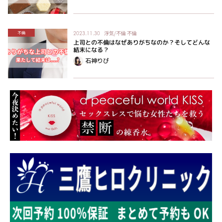
浮気/不倫
不倫
不倫
2023.11.30
上司との不倫はなぜありがちなのか？そしてどんな
結末になる？
石神りぴ