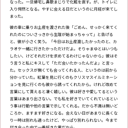
なった。一旦帰宅し鼻歌まじりで化粧を直す。が、トイレに
入り愕然となる。やすに会える日だというのに月経が来てし
まった。
彼の車に乗りお土産を渡された後「ごめん、せっかく来てく
れたのについさっきから生理が始まっちゃって」と告げる
と、彼が小さく笑う。「今日はお土産渡したかったのと、カ
ラオケ一緒に行きたかっただけだよ。そりゃまゆとはいつも
したい、けどそれだけを求めてるわけじゃないから」彼はそ
う言うと私にキスして「ただ会いたかったんだよ」と言っ
た。セックスが無くても会ってくれる人、というのは前から
分かっていた。紅葉を見に行くのもクリスマスイルミネーシ
ョンを見に行くのも彼から誘ってくれたから。けれど改めて
言葉にして貰えると凄く嬉しい。彼は好きや愛してるという
言葉はあまり出さない。でも私を好きでいてくれているとい
う事は行動や他の言葉で示してくれる。だから不満は無いど
ころか、ますます好きになる。会えない日があまりに長くな
り一時は別れも過ったけど、やっぱり別れられない。今まで
付き合った中で一番好きな男だから。