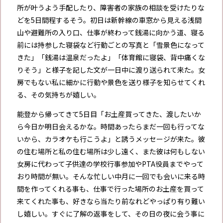
所が叶うよう手配したり、障害者の家族の相談を受けたりな
どを5日間程するそう。初日は新幹線の車窓から見える浅間
山や避難所の入り口、仕事が終わって銭湯に向かう道、寝る
前には持参した寝袋など行動ごとの写真と「雪景色になって
きた」「銭湯は温泉だったよ」「体育館に寝袋、背中痛くな
りそう」と様子を記した文が一日中に渡り送られて来た。女
房でもない私に細かに行動や景色を送り様子を知らせてくれ
る、その気持ちが嬉しい。
能登から帰ってきて5日目「お土産買ってきた、渡したいか
ら今日か明日会えるかな。時間あったらまだ一回も行ってな
いから、カラオケも行こうよ」と誘うメッセージが来た。彼
の住む場所と私の住む場所は少し遠く、また彼は何もしない
女房に代わって子供達の学校行事参加やPTA役員までやって
おり時間が無い。そんな忙しい中月に一回でも会いに来る時
間を作ってくれる事も、仕事で行った場所のお土産を買って
来てくれた事も、好きなら当たり前なれどやっぱり有り難い
し嬉しい。すぐに了解の返事をして、その日の夜に会う事に