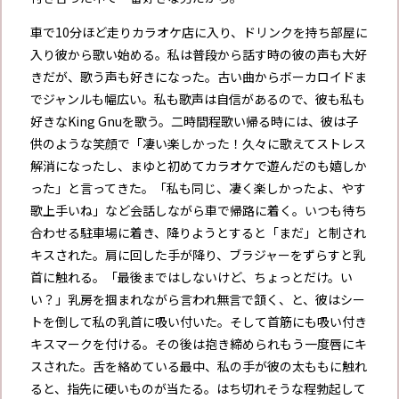
車で10分ほど走りカラオケ店に入り、ドリンクを持ち部屋に
入り彼から歌い始める。私は普段から話す時の彼の声も大好
きだが、歌う声も好きになった。古い曲からボーカロイドま
でジャンルも幅広い。私も歌声は自信があるので、彼も私も
好きなKing Gnuを歌う。二時間程歌い帰る時には、彼は子
供のような笑顔で「凄い楽しかった！久々に歌えてストレス
解消になったし、まゆと初めてカラオケで遊んだのも嬉しか
った」と言ってきた。「私も同じ、凄く楽しかったよ、やす
歌上手いね」など会話しながら車で帰路に着く。いつも待ち
合わせる駐車場に着き、降りようとすると「まだ」と制され
キスされた。肩に回した手が降り、ブラジャーをずらすと乳
首に触れる。「最後まではしないけど、ちょっとだけ。い
い？」乳房を掴まれながら言われ無言で頷く、と、彼はシー
トを倒して私の乳首に吸い付いた。そして首筋にも吸い付き
キスマークを付ける。その後は抱き締められもう一度唇にキ
スされた。舌を絡めている最中、私の手が彼の太ももに触れ
ると、指先に硬いものが当たる。はち切れそうな程勃起して