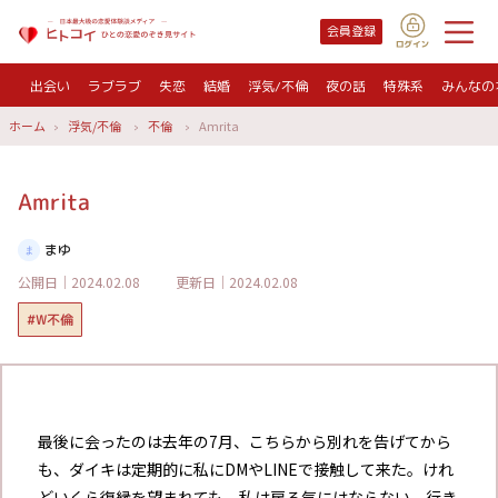
会員登録
出会い
ラブラブ
失恋
結婚
浮気/不倫
夜の話
特殊系
みんなの
ホーム
浮気/不倫
不倫
Amrita
Amrita
まゆ
公開日｜2024.02.08
更新日｜2024.02.08
#W不倫
最後に会ったのは去年の7月、こちらから別れを告げてから
も、ダイキは定期的に私にDMやLINEで接触して来た。けれ
どいくら復縁を望まれても、私は戻る気にはならない。行き