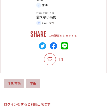
まゆ
体験談
浮気/不倫
>
不倫
会えない時間
なみ
女性
SHARE
この記事をシェアする
14
浮気/不倫
不倫
ログインをすると利用出来ます